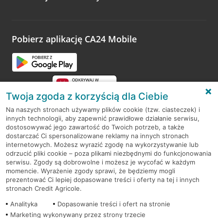
Wystarczy przejść na stronę
Oceń wizytę
, wyszukać
odwiedzoną placówkę i wypełnić formularz w ramach
platformy Profil Firmy w Google. Dziękujemy za wszystkie
opinie.
Pobierz aplikację CA24 Mobile
Przejdź do pytania
Twoja zgoda z korzyścią dla Ciebie
Na naszych stronach używamy plików cookie (tzw. ciasteczek) i
innych technologii, aby zapewnić prawidłowe działanie serwisu,
RODO
dostosowywać jego zawartość do Twoich potrzeb, a także
dostarczać Ci spersonalizowane reklamy na innych stronach
Regulamin serwisu
internetowych. Możesz wyrazić zgodę na wykorzystywanie lub
odrzucić pliki cookie – poza plikami niezbędnymi do funkcjonowania
Mapa serwisu
serwisu. Zgody są dobrowolne i możesz je wycofać w każdym
momencie. Wyrażenie zgody sprawi, że będziemy mogli
Polityka
Cookies
prezentować Ci lepiej dopasowane treści i oferty na tej i innych
stronach Credit Agricole.
Polityka prywatności
Analityka
Dopasowanie treści i ofert na stronie
Marketing wykonywany przez strony trzecie