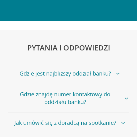
PYTANIA I ODPOWIEDZI
Gdzie jest najbliższy oddział banku?
Jeśli szukasz oddziału naszego banku, zapraszamy na
Gdzie znajdę numer kontaktowy do
stronę
Placówki i bankomaty
, na której znajduje się
oddziału banku?
wygodna wyszukiwarka.
Alternatywnie, możesz skorzystać z pełnej
listy naszych
oddziałów
.
Bank Credit Agricole nie udostępnia ogólnego numeru
Jak umówić się z doradcą na spotkanie?
telefonu do placówki bankowej.
Przejdź do pytania
Polecamy skorzystanie z możliwości wcześniejszego