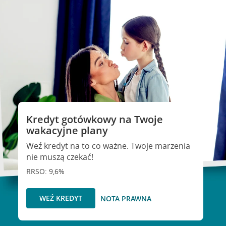
Kredyt gotówkowy na Twoje
wakacyjne plany
Weź kredyt na to co ważne. Twoje marzenia
nie muszą czekać!
RRSO: 9,6%
WEŹ KREDYT
NOTA PRAWNA