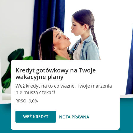
Kredyt gotówkowy na Twoje
wakacyjne plany
Weź kredyt na to co ważne. Twoje marzenia
nie muszą czekać!
RRSO: 9,6%
WEŹ KREDYT
NOTA PRAWNA