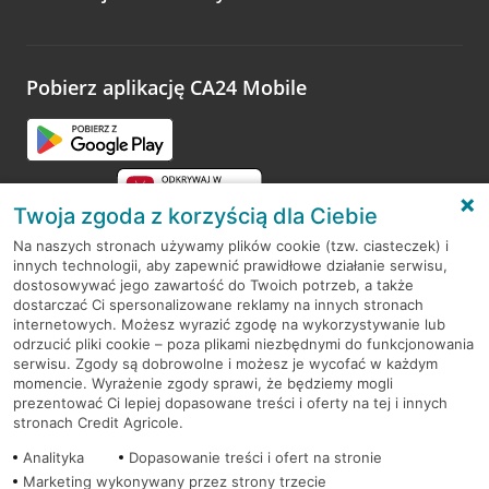
Wystarczy przejść na stronę
Oceń wizytę
, wyszukać
odwiedzoną placówkę i wypełnić formularz w ramach
platformy Profil Firmy w Google. Dziękujemy za wszystkie
opinie.
Pobierz aplikację CA24 Mobile
Przejdź do pytania
Twoja zgoda z korzyścią dla Ciebie
Na naszych stronach używamy plików cookie (tzw. ciasteczek) i
innych technologii, aby zapewnić prawidłowe działanie serwisu,
RODO
dostosowywać jego zawartość do Twoich potrzeb, a także
dostarczać Ci spersonalizowane reklamy na innych stronach
Regulamin serwisu
internetowych. Możesz wyrazić zgodę na wykorzystywanie lub
odrzucić pliki cookie – poza plikami niezbędnymi do funkcjonowania
Mapa serwisu
serwisu. Zgody są dobrowolne i możesz je wycofać w każdym
momencie. Wyrażenie zgody sprawi, że będziemy mogli
Polityka
Cookies
prezentować Ci lepiej dopasowane treści i oferty na tej i innych
stronach Credit Agricole.
Polityka prywatności
Analityka
Dopasowanie treści i ofert na stronie
Marketing wykonywany przez strony trzecie