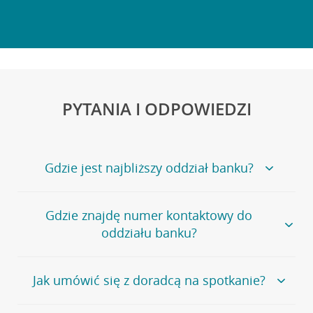
PYTANIA I ODPOWIEDZI
Gdzie jest najbliższy oddział banku?
Jeśli szukasz oddziału naszego banku, zapraszamy na
Gdzie znajdę numer kontaktowy do
stronę
Placówki i bankomaty
, na której znajduje się
oddziału banku?
wygodna wyszukiwarka.
Alternatywnie, możesz skorzystać z pełnej
listy naszych
oddziałów
.
Bank Credit Agricole nie udostępnia ogólnego numeru
Jak umówić się z doradcą na spotkanie?
telefonu do placówki bankowej.
Przejdź do pytania
Polecamy skorzystanie z możliwości wcześniejszego