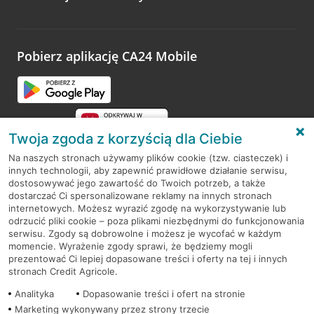
Wystarczy przejść na stronę
Oceń wizytę
, wyszukać
odwiedzoną placówkę i wypełnić formularz w ramach
platformy Profil Firmy w Google. Dziękujemy za wszystkie
opinie.
Pobierz aplikację CA24 Mobile
Przejdź do pytania
Twoja zgoda z korzyścią dla Ciebie
Na naszych stronach używamy plików cookie (tzw. ciasteczek) i
innych technologii, aby zapewnić prawidłowe działanie serwisu,
RODO
dostosowywać jego zawartość do Twoich potrzeb, a także
dostarczać Ci spersonalizowane reklamy na innych stronach
Regulamin serwisu
internetowych. Możesz wyrazić zgodę na wykorzystywanie lub
odrzucić pliki cookie – poza plikami niezbędnymi do funkcjonowania
Mapa serwisu
serwisu. Zgody są dobrowolne i możesz je wycofać w każdym
momencie. Wyrażenie zgody sprawi, że będziemy mogli
Polityka
Cookies
prezentować Ci lepiej dopasowane treści i oferty na tej i innych
stronach Credit Agricole.
Polityka prywatności
Analityka
Dopasowanie treści i ofert na stronie
Marketing wykonywany przez strony trzecie