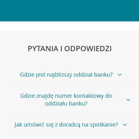
PYTANIA I ODPOWIEDZI
Gdzie jest najbliższy oddział banku?
Jeśli szukasz oddziału naszego banku, zapraszamy na
Gdzie znajdę numer kontaktowy do
stronę
Placówki i bankomaty
, na której znajduje się
oddziału banku?
wygodna wyszukiwarka.
Alternatywnie, możesz skorzystać z pełnej
listy naszych
oddziałów
.
Bank Credit Agricole nie udostępnia ogólnego numeru
Jak umówić się z doradcą na spotkanie?
telefonu do placówki bankowej.
Przejdź do pytania
Polecamy skorzystanie z możliwości wcześniejszego