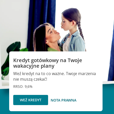
Kredyt gotówkowy na Twoje
wakacyjne plany
Weź kredyt na to co ważne. Twoje marzenia
nie muszą czekać!
RRSO: 9,6%
WEŹ KREDYT
NOTA PRAWNA