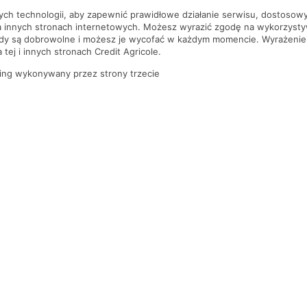
nych technologii, aby zapewnić prawidłowe działanie serwisu, dostoso
a innych stronach internetowych. Możesz wyrazić zgodę na wykorzystywa
ody są dobrowolne i możesz je wycofać w każdym momencie. Wyrażenie
tej i innych stronach Credit Agricole.
ing wykonywany przez strony trzecie
PYTANIA I ODPOWIEDZI