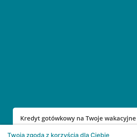
Kredyt gotówkowy na Twoje wakacyjne
Weź kredyt na to co ważne. Twoje marzenia nie mu
Twoja zgoda z korzyścią dla Ciebie
RRSO: 9,6%