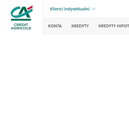
Klienci indywidualni
KONTA
KREDYTY
KREDYTY HIPO