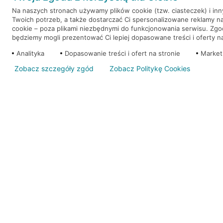
Na naszych stronach używamy plików cookie (tzw. ciasteczek) i in
Twoich potrzeb, a także dostarczać Ci spersonalizowane reklamy n
WEŹ KREDYT
NOTA PRAWNA
cookie – poza plikami niezbędnymi do funkcjonowania serwisu. Zg
będziemy mogli prezentować Ci lepiej dopasowane treści i oferty na 
Analityka
Dopasowanie treści i ofert na stronie
Market
Zobacz szczegóły zgód
Zobacz Politykę Cookies