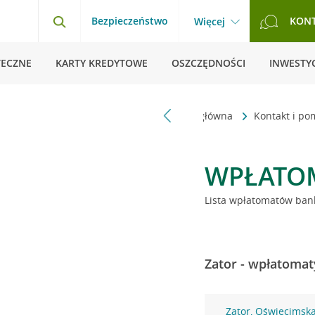
Bezpieczeństwo
KON
Więcej
TECZNE
KARTY KREDYTOWE
OSZCZĘDNOŚCI
INWESTYC
Strona główna
Kontakt i p
WPŁATO
Lista wpłatomatów bank
Zator - wpłatomat
Zator, Oświęcimsk