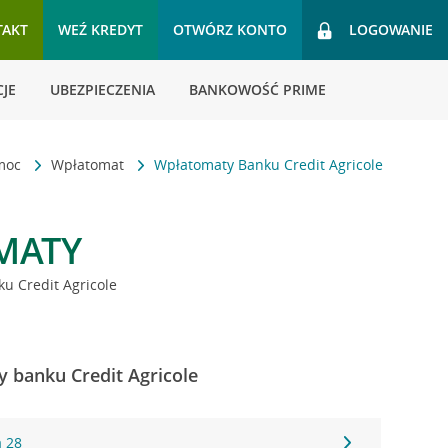
TAKT
WEŹ KREDYT
OTWÓRZ KONTO
LOGOWANIE
JE
UBEZPIECZENIA
BANKOWOŚĆ PRIME
omoc
Wpłatomat
Wpłatomaty Banku Credit Agricole
MATY
u Credit Agricole
y banku Credit Agricole
a 28