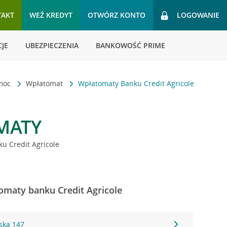
TAKT
WEŹ KREDYT
OTWÓRZ KONTO
LOGOWANIE
JE
UBEZPIECZENIA
BANKOWOŚĆ PRIME
omoc
Wpłatomat
Wpłatomaty Banku Credit Agricole
MATY
u Credit Agricole
omaty banku Credit Agricole
ska 147