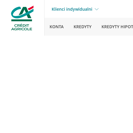
Klienci indywidualni
KONTA
KREDYTY
KREDYTY HIPO