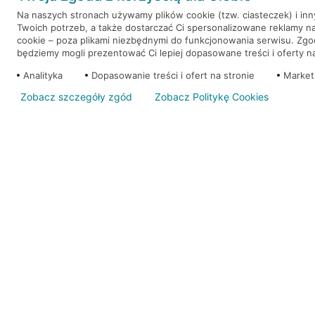
Na naszych stronach używamy plików cookie (tzw. ciasteczek) i in
Twoich potrzeb, a także dostarczać Ci spersonalizowane reklamy n
WEŹ KREDYT
NOTA PRAWNA
cookie – poza plikami niezbędnymi do funkcjonowania serwisu. Zg
będziemy mogli prezentować Ci lepiej dopasowane treści i oferty na 
Analityka
Dopasowanie treści i ofert na stronie
Market
Zobacz szczegóły zgód
Zobacz Politykę Cookies