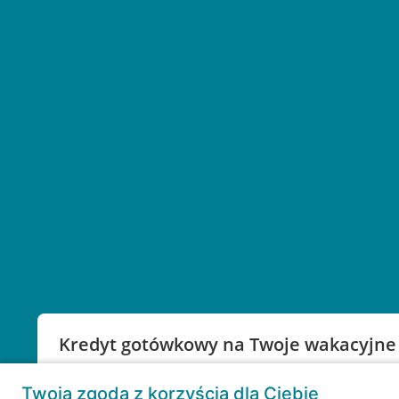
Kredyt gotówkowy na Twoje wakacyjne
Weź kredyt na to co ważne. Twoje marzenia nie mu
Twoja zgoda z korzyścią dla Ciebie
RRSO: 9,6%