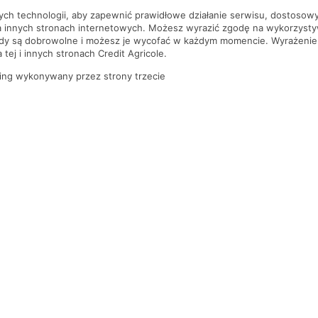
nych technologii, aby zapewnić prawidłowe działanie serwisu, dostoso
a innych stronach internetowych. Możesz wyrazić zgodę na wykorzystywa
ody są dobrowolne i możesz je wycofać w każdym momencie. Wyrażenie
tej i innych stronach Credit Agricole.
ing wykonywany przez strony trzecie
PYTANIA I ODPOWIEDZI