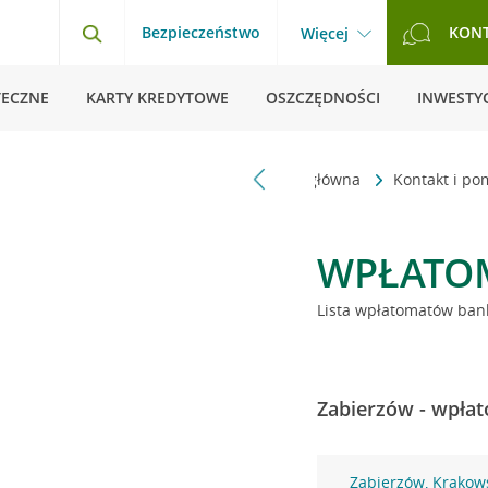
Bezpieczeństwo
KON
Więcej
TECZNE
KARTY KREDYTOWE
OSZCZĘDNOŚCI
INWESTYC
Strona główna
Kontakt i p
WPŁATO
Lista wpłatomatów bank
Zabierzów - wpłat
Zabierzów, Krakow