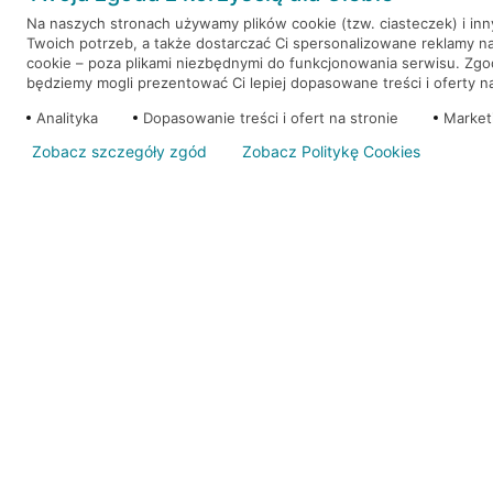
Na naszych stronach używamy plików cookie (tzw. ciasteczek) i in
Twoich potrzeb, a także dostarczać Ci spersonalizowane reklamy n
WEŹ KREDYT
NOTA PRAWNA
cookie – poza plikami niezbędnymi do funkcjonowania serwisu. Zg
będziemy mogli prezentować Ci lepiej dopasowane treści i oferty na 
Analityka
Dopasowanie treści i ofert na stronie
Market
Zobacz szczegóły zgód
Zobacz Politykę Cookies