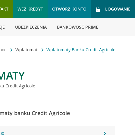
TAKT
WEŹ KREDYT
OTWÓRZ KONTO
LOGOWANIE
JE
UBEZPIECZENIA
BANKOWOŚĆ PRIME
omoc
Wpłatomat
Wpłatomaty Banku Credit Agricole
MATY
u Credit Agricole
maty banku Credit Agricole
00