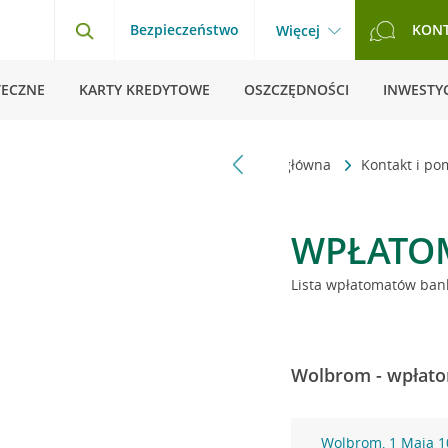
Bezpieczeństwo
KON
Więcej
TECZNE
KARTY KREDYTOWE
OSZCZĘDNOŚCI
INWESTYC
Strona główna
Kontakt i p
WPŁATO
Lista wpłatomatów bank
Wolbrom - wpłato
Wolbrom, 1 Maja 1