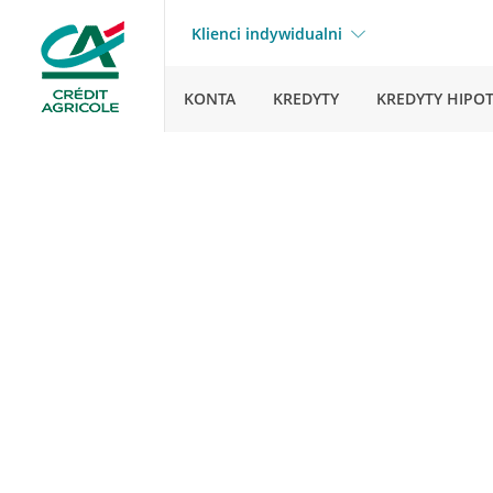
Klienci indywidualni
KONTA
KREDYTY
KREDYTY HIPO