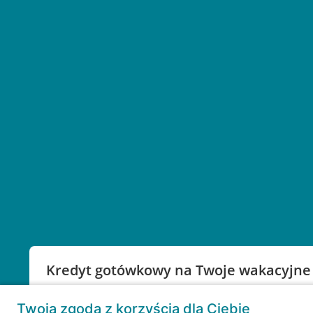
Kredyt gotówkowy na Twoje wakacyjne
Weź kredyt na to co ważne. Twoje marzenia nie mu
Twoja zgoda z korzyścią dla Ciebie
RRSO: 9,6%