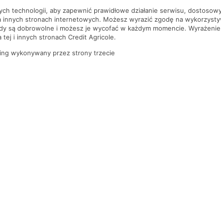
nych technologii, aby zapewnić prawidłowe działanie serwisu, dostoso
a innych stronach internetowych. Możesz wyrazić zgodę na wykorzystywa
ody są dobrowolne i możesz je wycofać w każdym momencie. Wyrażenie
tej i innych stronach Credit Agricole.
ing wykonywany przez strony trzecie
PYTANIA I ODPOWIEDZI