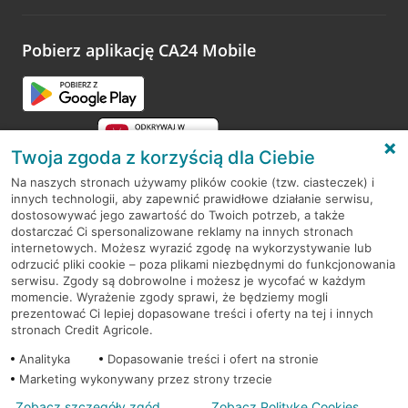
odwiedzoną placówkę i wypełnić formularz w ramach
platformy Profil Firmy w Google. Dziękujemy za wszystkie
opinie.
Pobierz aplikację CA24 Mobile
Przejdź do pytania
Twoja zgoda z korzyścią dla Ciebie
Na naszych stronach używamy plików cookie (tzw. ciasteczek) i
innych technologii, aby zapewnić prawidłowe działanie serwisu,
RODO
dostosowywać jego zawartość do Twoich potrzeb, a także
dostarczać Ci spersonalizowane reklamy na innych stronach
Regulamin serwisu
internetowych. Możesz wyrazić zgodę na wykorzystywanie lub
odrzucić pliki cookie – poza plikami niezbędnymi do funkcjonowania
Mapa serwisu
serwisu. Zgody są dobrowolne i możesz je wycofać w każdym
momencie. Wyrażenie zgody sprawi, że będziemy mogli
Polityka
Cookies
prezentować Ci lepiej dopasowane treści i oferty na tej i innych
stronach Credit Agricole.
Polityka prywatności
Analityka
Dopasowanie treści i ofert na stronie
Marketing wykonywany przez strony trzecie
Zobacz szczegóły zgód
Zobacz Politykę Cookies