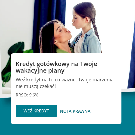
Kredyt gotówkowy na Twoje
wakacyjne plany
Weź kredyt na to co ważne. Twoje marzenia
nie muszą czekać!
RRSO: 9,6%
WEŹ KREDYT
NOTA PRAWNA