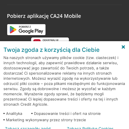
odwiedzoną placówkę i wypełnić formularz w ramach
platformy Profil Firmy w Google. Dziękujemy za wszystkie
opinie.
Pobierz aplikację CA24 Mobile
Przejdź do pytania
Twoja zgoda z korzyścią dla Ciebie
Na naszych stronach używamy plików cookie (tzw. ciasteczek) i
innych technologii, aby zapewnić prawidłowe działanie serwisu,
RODO
dostosowywać jego zawartość do Twoich potrzeb, a także
dostarczać Ci spersonalizowane reklamy na innych stronach
Regulamin serwisu
internetowych. Możesz wyrazić zgodę na wykorzystywanie lub
odrzucić pliki cookie – poza plikami niezbędnymi do funkcjonowania
Mapa serwisu
serwisu. Zgody są dobrowolne i możesz je wycofać w każdym
momencie. Wyrażenie zgody sprawi, że będziemy mogli
Polityka
Cookies
prezentować Ci lepiej dopasowane treści i oferty na tej i innych
stronach Credit Agricole.
Polityka prywatności
Analityka
Dopasowanie treści i ofert na stronie
Marketing wykonywany przez strony trzecie
Zobacz szczegóły zgód
Zobacz Politykę Cookies