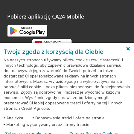
odwiedzoną placówkę i wypełnić formularz w ramach
platformy Profil Firmy w Google. Dziękujemy za wszystkie
opinie.
Pobierz aplikację CA24 Mobile
Przejdź do pytania
Twoja zgoda z korzyścią dla Ciebie
Na naszych stronach używamy plików cookie (tzw. ciasteczek) i
innych technologii, aby zapewnić prawidłowe działanie serwisu,
RODO
dostosowywać jego zawartość do Twoich potrzeb, a także
dostarczać Ci spersonalizowane reklamy na innych stronach
Regulamin serwisu
internetowych. Możesz wyrazić zgodę na wykorzystywanie lub
odrzucić pliki cookie – poza plikami niezbędnymi do funkcjonowania
Mapa serwisu
serwisu. Zgody są dobrowolne i możesz je wycofać w każdym
momencie. Wyrażenie zgody sprawi, że będziemy mogli
Polityka
Cookies
prezentować Ci lepiej dopasowane treści i oferty na tej i innych
stronach Credit Agricole.
Polityka prywatności
Analityka
Dopasowanie treści i ofert na stronie
Marketing wykonywany przez strony trzecie
Zobacz szczegóły zgód
Zobacz Politykę Cookies