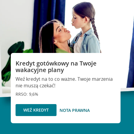
Kredyt gotówkowy na Twoje
wakacyjne plany
Weź kredyt na to co ważne. Twoje marzenia
nie muszą czekać!
RRSO: 9,6%
WEŹ KREDYT
NOTA PRAWNA