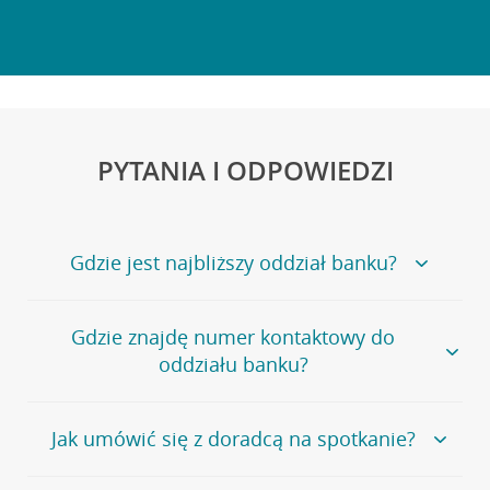
PYTANIA I ODPOWIEDZI
Gdzie jest najbliższy oddział banku?
Jeśli szukasz oddziału naszego banku, zapraszamy na
Gdzie znajdę numer kontaktowy do
stronę
Placówki i bankomaty
, na której znajduje się
oddziału banku?
wygodna wyszukiwarka.
Alternatywnie, możesz skorzystać z pełnej
listy naszych
oddziałów
.
Bank Credit Agricole nie udostępnia ogólnego numeru
Jak umówić się z doradcą na spotkanie?
telefonu do placówki bankowej.
Przejdź do pytania
Polecamy skorzystanie z możliwości wcześniejszego