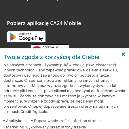
Wystarczy przejść na stronę
Oceń wizytę
, wyszukać
odwiedzoną placówkę i wypełnić formularz w ramach
platformy Profil Firmy w Google. Dziękujemy za wszystkie
opinie.
Pobierz aplikację CA24 Mobile
Przejdź do pytania
Twoja zgoda z korzyścią dla Ciebie
Na naszych stronach używamy plików cookie (tzw. ciasteczek) i
innych technologii, aby zapewnić prawidłowe działanie serwisu,
RODO
dostosowywać jego zawartość do Twoich potrzeb, a także
dostarczać Ci spersonalizowane reklamy na innych stronach
Regulamin serwisu
internetowych. Możesz wyrazić zgodę na wykorzystywanie lub
odrzucić pliki cookie – poza plikami niezbędnymi do funkcjonowania
Mapa serwisu
serwisu. Zgody są dobrowolne i możesz je wycofać w każdym
momencie. Wyrażenie zgody sprawi, że będziemy mogli
Polityka
Cookies
prezentować Ci lepiej dopasowane treści i oferty na tej i innych
stronach Credit Agricole.
Polityka prywatności
Analityka
Dopasowanie treści i ofert na stronie
Marketing wykonywany przez strony trzecie