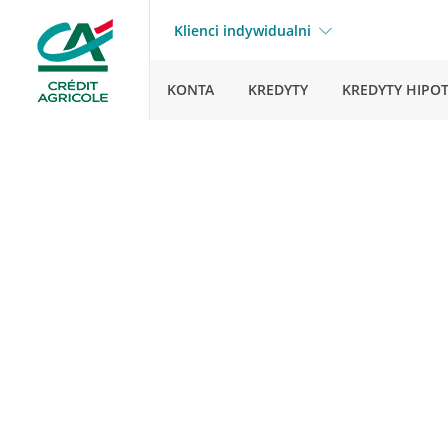
Klienci indywidualni
KONTA
KREDYTY
KREDYTY HIPO