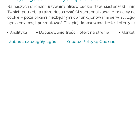
Na naszych stronach używamy plików cookie (tzw. ciasteczek) i in
Twoich potrzeb, a także dostarczać Ci spersonalizowane reklamy n
WEŹ KREDYT
NOTA PRAWNA
cookie – poza plikami niezbędnymi do funkcjonowania serwisu. Zg
będziemy mogli prezentować Ci lepiej dopasowane treści i oferty na 
Analityka
Dopasowanie treści i ofert na stronie
Market
Zobacz szczegóły zgód
Zobacz Politykę Cookies