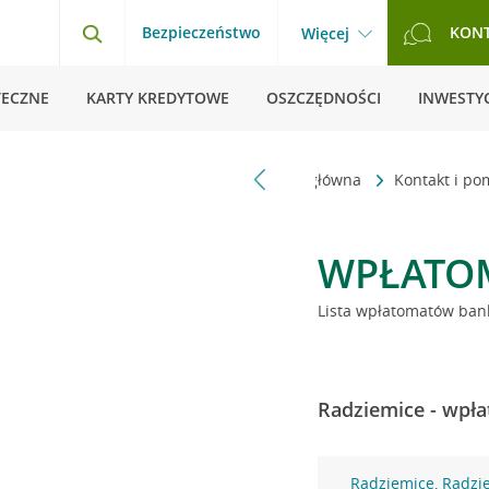
Bezpieczeństwo
KON
Więcej
TECZNE
KARTY KREDYTOWE
OSZCZĘDNOŚCI
INWESTYC
Strona główna
Kontakt i p
WPŁATO
Lista wpłatomatów bank
Radziemice - wpła
Radziemice, Radzi