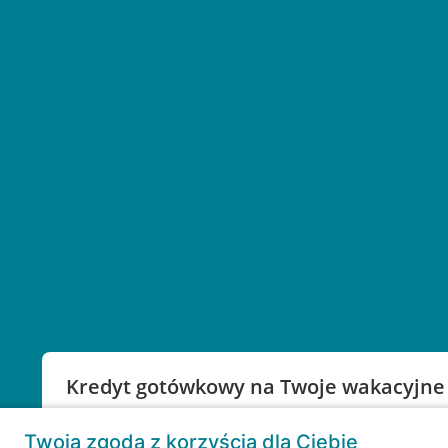
Kredyt gotówkowy na Twoje wakacyjne
Weź kredyt na to co ważne. Twoje marzenia nie mu
Twoja zgoda z korzyścią dla Ciebie
RRSO: 9,6%