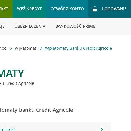
TAKT
WEŹ KREDYT
OTWÓRZ KONTO
LOGOWANIE
JE
UBEZPIECZENIA
BANKOWOŚĆ PRIME
omoc
Wpłatomat
Wpłatomaty Banku Credit Agricole
MATY
u Credit Agricole
tomaty banku Credit Agricole
emice 74