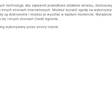
nych technologii, aby zapewnić prawidłowe działanie serwisu, dostoso
a innych stronach internetowych. Możesz wyrazić zgodę na wykorzystywa
ody są dobrowolne i możesz je wycofać w każdym momencie. Wyrażenie
tej i innych stronach Credit Agricole.
ing wykonywany przez strony trzecie
PYTANIA I ODPOWIEDZI