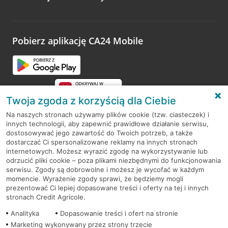
Wystarczy przejść na stronę
Oceń wizytę
, wyszukać
odwiedzoną placówkę i wypełnić formularz w ramach
platformy Profil Firmy w Google. Dziękujemy za wszystkie
opinie.
Pobierz aplikację CA24 Mobile
Przejdź do pytania
Twoja zgoda z korzyścią dla Ciebie
Na naszych stronach używamy plików cookie (tzw. ciasteczek) i
innych technologii, aby zapewnić prawidłowe działanie serwisu,
RODO
dostosowywać jego zawartość do Twoich potrzeb, a także
dostarczać Ci spersonalizowane reklamy na innych stronach
Regulamin serwisu
internetowych. Możesz wyrazić zgodę na wykorzystywanie lub
odrzucić pliki cookie – poza plikami niezbędnymi do funkcjonowania
Mapa serwisu
serwisu. Zgody są dobrowolne i możesz je wycofać w każdym
momencie. Wyrażenie zgody sprawi, że będziemy mogli
Polityka
Cookies
prezentować Ci lepiej dopasowane treści i oferty na tej i innych
stronach Credit Agricole.
Polityka prywatności
Analityka
Dopasowanie treści i ofert na stronie
Marketing wykonywany przez strony trzecie