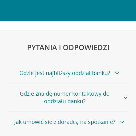
PYTANIA I ODPOWIEDZI
Gdzie jest najbliższy oddział banku?
Jeśli szukasz oddziału naszego banku, zapraszamy na
Gdzie znajdę numer kontaktowy do
stronę
Placówki i bankomaty
, na której znajduje się
oddziału banku?
wygodna wyszukiwarka.
Alternatywnie, możesz skorzystać z pełnej
listy naszych
oddziałów
.
Bank Credit Agricole nie udostępnia ogólnego numeru
Jak umówić się z doradcą na spotkanie?
telefonu do placówki bankowej.
Przejdź do pytania
Polecamy skorzystanie z możliwości wcześniejszego