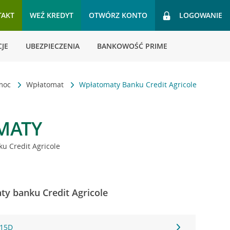
TAKT
WEŹ KREDYT
OTWÓRZ KONTO
LOGOWANIE
JE
UBEZPIECZENIA
BANKOWOŚĆ PRIME
omoc
Wpłatomat
Wpłatomaty Banku Credit Agricole
MATY
u Credit Agricole
ty banku Credit Agricole
 15D