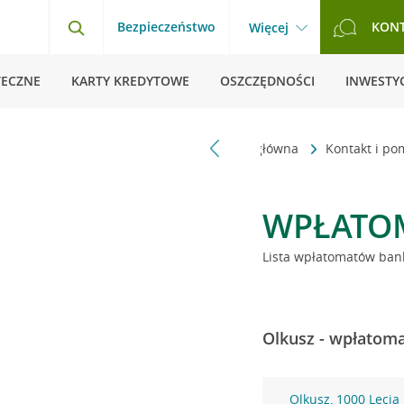
Bezpieczeństwo
KON
Więcej
TECZNE
KARTY KREDYTOWE
OSZCZĘDNOŚCI
INWESTYC
Strona główna
Kontakt i p
WPŁATO
Lista wpłatomatów bank
Olkusz - wpłatoma
Olkusz, 1000 Lecia