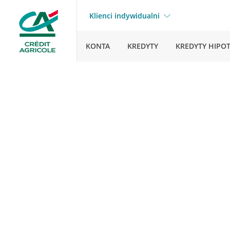
Klienci indywidualni
KONTA
KREDYTY
KREDYTY HIPO