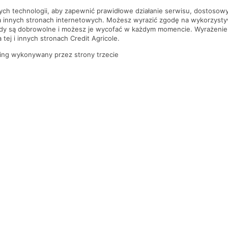
nych technologii, aby zapewnić prawidłowe działanie serwisu, dostoso
a innych stronach internetowych. Możesz wyrazić zgodę na wykorzystywa
ody są dobrowolne i możesz je wycofać w każdym momencie. Wyrażenie
tej i innych stronach Credit Agricole.
ing wykonywany przez strony trzecie
PYTANIA I ODPOWIEDZI