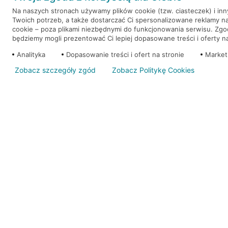
Na naszych stronach używamy plików cookie (tzw. ciasteczek) i in
Twoich potrzeb, a także dostarczać Ci spersonalizowane reklamy n
WEŹ KREDYT
NOTA PRAWNA
cookie – poza plikami niezbędnymi do funkcjonowania serwisu. Zg
będziemy mogli prezentować Ci lepiej dopasowane treści i oferty na 
Analityka
Dopasowanie treści i ofert na stronie
Market
Zobacz szczegóły zgód
Zobacz Politykę Cookies