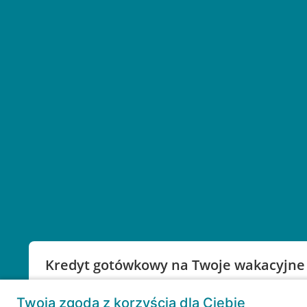
Kredyt gotówkowy na Twoje wakacyjne
Weź kredyt na to co ważne. Twoje marzenia nie mu
Twoja zgoda z korzyścią dla Ciebie
RRSO: 9,6%