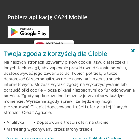
odwiedzoną placówkę i wypełnić formularz w ramach
platformy Profil Firmy w Google. Dziękujemy za wszystkie
opinie.
Pobierz aplikację CA24 Mobile
Przejdź do pytania
Twoja zgoda z korzyścią dla Ciebie
Na naszych stronach używamy plików cookie (tzw. ciasteczek) i
innych technologii, aby zapewnić prawidłowe działanie serwisu,
RODO
dostosowywać jego zawartość do Twoich potrzeb, a także
dostarczać Ci spersonalizowane reklamy na innych stronach
Regulamin serwisu
internetowych. Możesz wyrazić zgodę na wykorzystywanie lub
odrzucić pliki cookie – poza plikami niezbędnymi do funkcjonowania
Mapa serwisu
serwisu. Zgody są dobrowolne i możesz je wycofać w każdym
momencie. Wyrażenie zgody sprawi, że będziemy mogli
Polityka
Cookies
prezentować Ci lepiej dopasowane treści i oferty na tej i innych
stronach Credit Agricole.
Polityka prywatności
Analityka
Dopasowanie treści i ofert na stronie
Marketing wykonywany przez strony trzecie
Zobacz szczegóły zgód
Zobacz Politykę Cookies