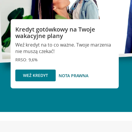
Kredyt gotówkowy na Twoje
wakacyjne plany
Weź kredyt na to co ważne. Twoje marzenia
nie muszą czekać!
RRSO: 9,6%
WEŹ KREDYT
NOTA PRAWNA