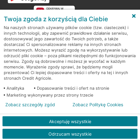
Twoja zgoda z korzyścią dla Ciebie
Na naszych stronach używamy plików cookie (tzw. ciasteczek) i
innych technologii, aby zapewnić prawidłowe działanie serwisu,
RODO
dostosowywać jego zawartość do Twoich potrzeb, a także
dostarczać Ci spersonalizowane reklamy na innych stronach
Regulamin serwisu
internetowych. Możesz wyrazić zgodę na wykorzystywanie lub
odrzucić pliki cookie – poza plikami niezbędnymi do funkcjonowania
Mapa serwisu
serwisu. Zgody są dobrowolne i możesz je wycofać w każdym
momencie. Wyrażenie zgody sprawi, że będziemy mogli
Polityka
Cookies
prezentować Ci lepiej dopasowane treści i oferty na tej i innych
stronach Credit Agricole.
Polityka prywatności
Analityka
Dopasowanie treści i ofert na stronie
Marketing wykonywany przez strony trzecie
Zobacz szczegóły zgód
Zobacz Politykę Cookies
© 2026 Credit Agricole Bank Polska S.A. Wszelkie prawa zastrzeżone
Akceptuję wszystkie
Odrzucam wszystkie