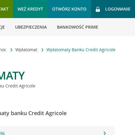
TAKT
WEŹ KREDYT
OTWÓRZ KONTO
LOGOWANIE
JE
UBEZPIECZENIA
BANKOWOŚĆ PRIME
omoc
Wpłatomat
Wpłatomaty Banku Credit Agricole
MATY
u Credit Agricole
aty banku Credit Agricole
396