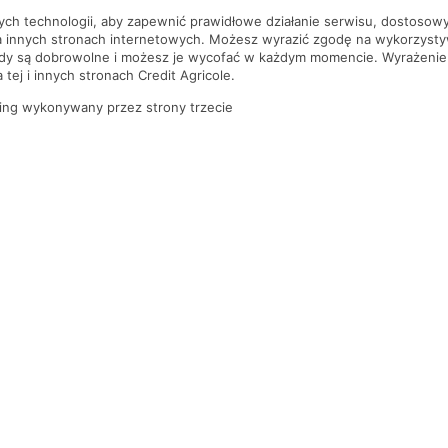
nych technologii, aby zapewnić prawidłowe działanie serwisu, dostoso
a innych stronach internetowych. Możesz wyrazić zgodę na wykorzystywa
ody są dobrowolne i możesz je wycofać w każdym momencie. Wyrażenie
tej i innych stronach Credit Agricole.
ing wykonywany przez strony trzecie
PYTANIA I ODPOWIEDZI