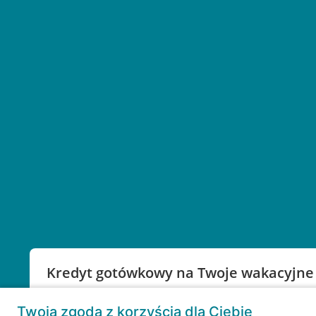
Kredyt gotówkowy na Twoje wakacyjne
Weź kredyt na to co ważne. Twoje marzenia nie mu
Twoja zgoda z korzyścią dla Ciebie
RRSO: 9,6%