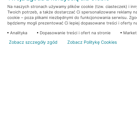
Na naszych stronach używamy plików cookie (tzw. ciasteczek) i in
Twoich potrzeb, a także dostarczać Ci spersonalizowane reklamy n
WEŹ KREDYT
NOTA PRAWNA
cookie – poza plikami niezbędnymi do funkcjonowania serwisu. Zg
będziemy mogli prezentować Ci lepiej dopasowane treści i oferty na 
Analityka
Dopasowanie treści i ofert na stronie
Market
Zobacz szczegóły zgód
Zobacz Politykę Cookies