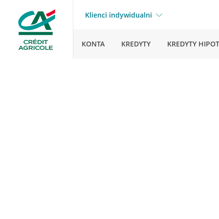
Klienci indywidualni
KONTA
KREDYTY
KREDYTY HIPO