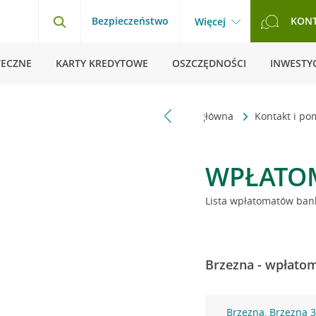
Bezpieczeństwo
KON
Więcej
TECZNE
KARTY KREDYTOWE
OSZCZĘDNOŚCI
INWESTYC
Strona główna
Kontakt i p
WPŁATO
Lista wpłatomatów bank
Brzezna - wpłatom
Brzezna, Brzezna 