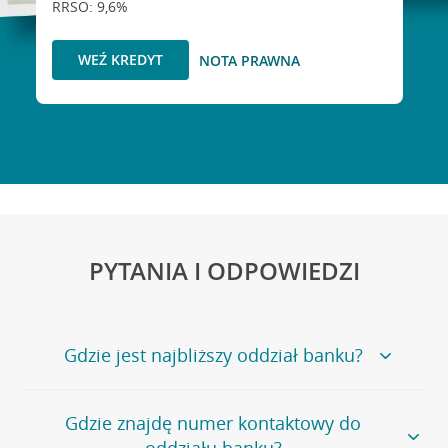
RRSO: 9,6%
WEŹ KREDYT
NOTA PRAWNA
PYTANIA I ODPOWIEDZI
Gdzie jest najbliższy oddział banku?
Jeśli szukasz oddziału naszego banku, zapraszamy na
Gdzie znajdę numer kontaktowy do
stronę
Placówki i bankomaty
, na której znajduje się