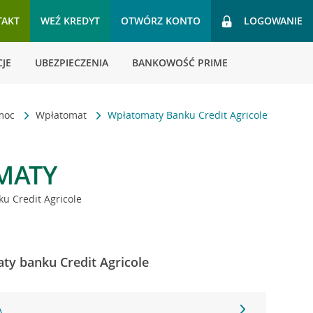
TAKT
WEŹ KREDYT
OTWÓRZ KONTO
LOGOWANIE
JE
UBEZPIECZENIA
BANKOWOŚĆ PRIME
omoc
Wpłatomat
Wpłatomaty Banku Credit Agricole
MATY
u Credit Agricole
aty banku Credit Agricole
A