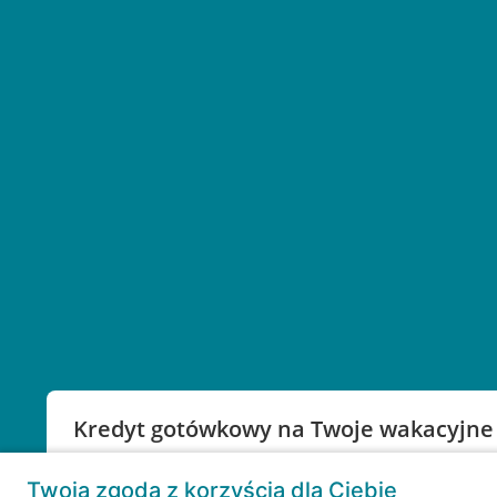
Kredyt gotówkowy na Twoje wakacyjne
Weź kredyt na to co ważne. Twoje marzenia nie mu
Twoja zgoda z korzyścią dla Ciebie
RRSO: 9,6%