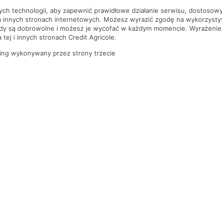
nych technologii, aby zapewnić prawidłowe działanie serwisu, dostoso
a innych stronach internetowych. Możesz wyrazić zgodę na wykorzystywa
ody są dobrowolne i możesz je wycofać w każdym momencie. Wyrażenie
tej i innych stronach Credit Agricole.
ing wykonywany przez strony trzecie
PYTANIA I ODPOWIEDZI