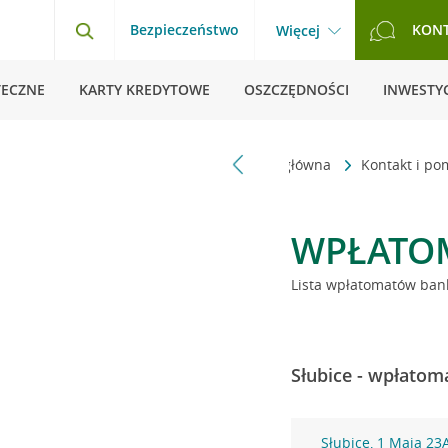
Bezpieczeństwo
KON
Więcej
TECZNE
KARTY KREDYTOWE
OSZCZĘDNOŚCI
INWESTYC
Strona główna
Kontakt i p
WPŁATO
Lista wpłatomatów bank
Słubice - wpłatom
Słubice, 1 Maja 23