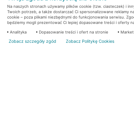
Na naszych stronach używamy plików cookie (tzw. ciasteczek) i in
Twoich potrzeb, a także dostarczać Ci spersonalizowane reklamy n
WEŹ KREDYT
NOTA PRAWNA
cookie – poza plikami niezbędnymi do funkcjonowania serwisu. Zg
będziemy mogli prezentować Ci lepiej dopasowane treści i oferty na 
Analityka
Dopasowanie treści i ofert na stronie
Market
Zobacz szczegóły zgód
Zobacz Politykę Cookies