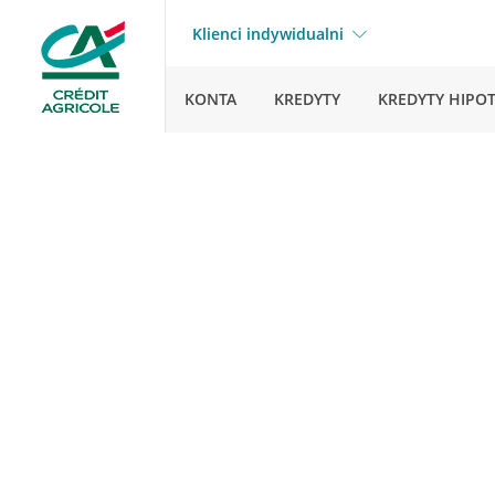
Klienci indywidualni
KONTA
KREDYTY
KREDYTY HIPO