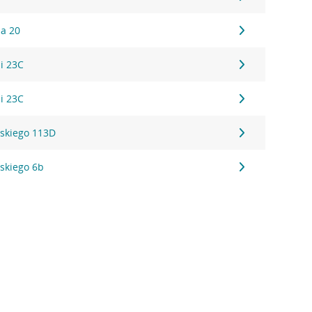
za 20
ni 23C
ni 23C
lskiego 113D
lskiego 6b