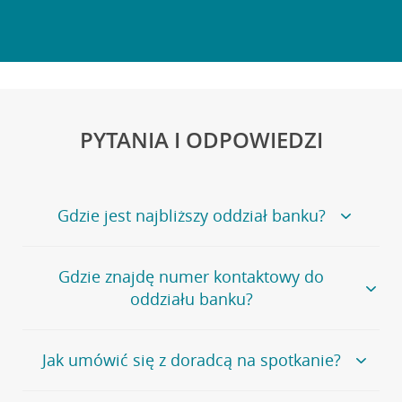
PYTANIA I ODPOWIEDZI
Gdzie jest najbliższy oddział banku?
Jeśli szukasz oddziału naszego banku, zapraszamy na
Gdzie znajdę numer kontaktowy do
stronę
Placówki i bankomaty
, na której znajduje się
oddziału banku?
wygodna wyszukiwarka.
Alternatywnie, możesz skorzystać z pełnej
listy naszych
oddziałów
.
Bank Credit Agricole nie udostępnia ogólnego numeru
Jak umówić się z doradcą na spotkanie?
telefonu do placówki bankowej.
Przejdź do pytania
Polecamy skorzystanie z możliwości wcześniejszego