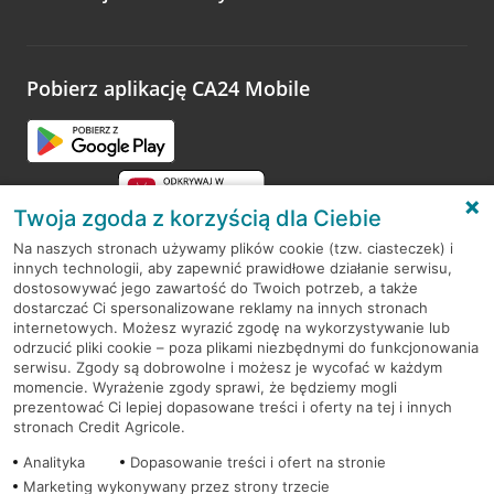
Wystarczy przejść na stronę
Oceń wizytę
, wyszukać
odwiedzoną placówkę i wypełnić formularz w ramach
platformy Profil Firmy w Google. Dziękujemy za wszystkie
opinie.
Pobierz aplikację CA24 Mobile
Przejdź do pytania
Twoja zgoda z korzyścią dla Ciebie
Na naszych stronach używamy plików cookie (tzw. ciasteczek) i
innych technologii, aby zapewnić prawidłowe działanie serwisu,
RODO
dostosowywać jego zawartość do Twoich potrzeb, a także
dostarczać Ci spersonalizowane reklamy na innych stronach
Regulamin serwisu
internetowych. Możesz wyrazić zgodę na wykorzystywanie lub
odrzucić pliki cookie – poza plikami niezbędnymi do funkcjonowania
Mapa serwisu
serwisu. Zgody są dobrowolne i możesz je wycofać w każdym
momencie. Wyrażenie zgody sprawi, że będziemy mogli
Polityka
Cookies
prezentować Ci lepiej dopasowane treści i oferty na tej i innych
stronach Credit Agricole.
Polityka prywatności
Analityka
Dopasowanie treści i ofert na stronie
Marketing wykonywany przez strony trzecie