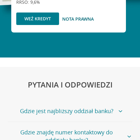
RRSO: 9,6%
WEŹ KREDYT
NOTA PRAWNA
PYTANIA I ODPOWIEDZI
Gdzie jest najbliższy oddział banku?
Jeśli szukasz oddziału naszego banku, zapraszamy na
Gdzie znajdę numer kontaktowy do
stronę
Placówki i bankomaty
, na której znajduje się