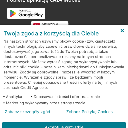
Przejdź do pytania
Twoja zgoda z korzyścią dla Ciebie
Na naszych stronach używamy plików cookie (tzw. ciasteczek) i
innych technologii, aby zapewnić prawidłowe działanie serwisu,
RODO
dostosowywać jego zawartość do Twoich potrzeb, a także
dostarczać Ci spersonalizowane reklamy na innych stronach
Regulamin serwisu
internetowych. Możesz wyrazić zgodę na wykorzystywanie lub
odrzucić pliki cookie – poza plikami niezbędnymi do funkcjonowania
Mapa serwisu
serwisu. Zgody są dobrowolne i możesz je wycofać w każdym
momencie. Wyrażenie zgody sprawi, że będziemy mogli
Polityka
Cookies
prezentować Ci lepiej dopasowane treści i oferty na tej i innych
stronach Credit Agricole.
Polityka prywatności
Analityka
Dopasowanie treści i ofert na stronie
Marketing wykonywany przez strony trzecie
Zobacz szczegóły zgód
Zobacz Politykę Cookies
© 2026 Credit Agricole Bank Polska S.A. Wszelkie prawa zastrzeżone
Akceptuję wszystkie