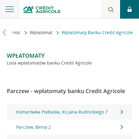
kt i pomoc
Wpłatomat
Wpłatomaty Banku Credit Agricole
WPŁATOMATY
Lista wpłatomatów banku Credit Agricole
Parczew - wpłatomaty banku Credit Agricole
Komarówka Podlaska, Ks.Jana Rudnickiego 7
Parczew, Bema 2