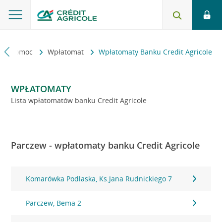
kt i pomoc
Wpłatomat
Wpłatomaty Banku Credit Agricole
WPŁATOMATY
Lista wpłatomatów banku Credit Agricole
Parczew - wpłatomaty banku Credit Agricole
Komarówka Podlaska, Ks.Jana Rudnickiego 7
Parczew, Bema 2