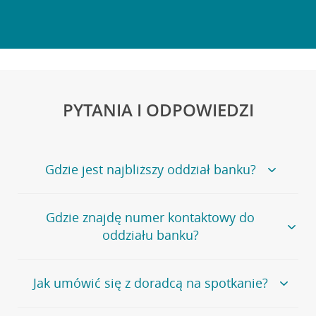
PYTANIA I ODPOWIEDZI
Gdzie jest najbliższy oddział banku?
Jeśli szukasz oddziału naszego banku, zapraszamy na
Gdzie znajdę numer kontaktowy do
stronę
Placówki i bankomaty
, na której znajduje się
oddziału banku?
wygodna wyszukiwarka.
Alternatywnie, możesz skorzystać z pełnej
listy naszych
oddziałów
.
Bank Credit Agricole nie udostępnia ogólnego numeru
Jak umówić się z doradcą na spotkanie?
telefonu do placówki bankowej.
Przejdź do pytania
Polecamy skorzystanie z możliwości wcześniejszego