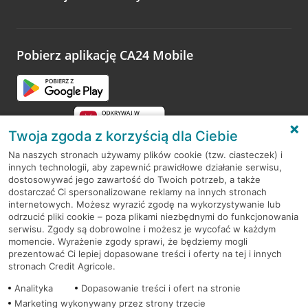
Wystarczy przejść na stronę
Oceń wizytę
, wyszukać
odwiedzoną placówkę i wypełnić formularz w ramach
platformy Profil Firmy w Google. Dziękujemy za wszystkie
opinie.
Pobierz aplikację CA24 Mobile
Przejdź do pytania
Twoja zgoda z korzyścią dla Ciebie
Na naszych stronach używamy plików cookie (tzw. ciasteczek) i
innych technologii, aby zapewnić prawidłowe działanie serwisu,
RODO
dostosowywać jego zawartość do Twoich potrzeb, a także
dostarczać Ci spersonalizowane reklamy na innych stronach
Regulamin serwisu
internetowych. Możesz wyrazić zgodę na wykorzystywanie lub
odrzucić pliki cookie – poza plikami niezbędnymi do funkcjonowania
Mapa serwisu
serwisu. Zgody są dobrowolne i możesz je wycofać w każdym
momencie. Wyrażenie zgody sprawi, że będziemy mogli
Polityka
Cookies
prezentować Ci lepiej dopasowane treści i oferty na tej i innych
stronach Credit Agricole.
Polityka prywatności
Analityka
Dopasowanie treści i ofert na stronie
Marketing wykonywany przez strony trzecie