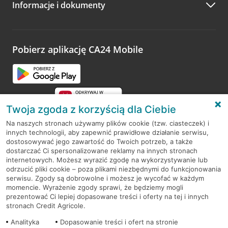
Informacje i dokumenty
Zachęcamy do podzielenia się z nami opinią o wizycie.
Wystarczy przejść na stronę
Oceń wizytę
, wyszukać
odwiedzoną placówkę i wypełnić formularz w ramach
platformy Profil Firmy w Google. Dziękujemy za wszystkie
opinie.
Pobierz aplikację CA24 Mobile
Przejdź do pytania
Twoja zgoda z korzyścią dla Ciebie
Na naszych stronach używamy plików cookie (tzw. ciasteczek) i
innych technologii, aby zapewnić prawidłowe działanie serwisu,
RODO
dostosowywać jego zawartość do Twoich potrzeb, a także
dostarczać Ci spersonalizowane reklamy na innych stronach
Regulamin serwisu
internetowych. Możesz wyrazić zgodę na wykorzystywanie lub
odrzucić pliki cookie – poza plikami niezbędnymi do funkcjonowania
Mapa serwisu
serwisu. Zgody są dobrowolne i możesz je wycofać w każdym
momencie. Wyrażenie zgody sprawi, że będziemy mogli
Polityka
Cookies
prezentować Ci lepiej dopasowane treści i oferty na tej i innych
stronach Credit Agricole.
Polityka prywatności
Analityka
Dopasowanie treści i ofert na stronie