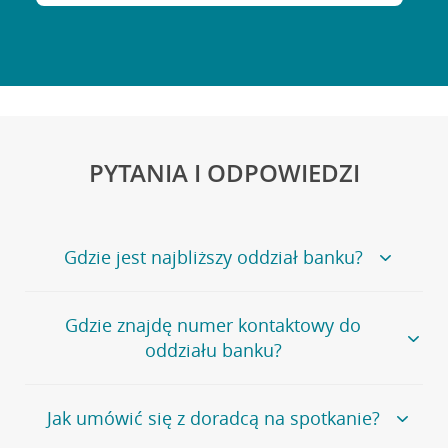
PYTANIA I ODPOWIEDZI
Gdzie jest najbliższy oddział banku?
Jeśli szukasz oddziału naszego banku, zapraszamy na
Gdzie znajdę numer kontaktowy do
stronę
Placówki i bankomaty
, na której znajduje się
oddziału banku?
wygodna wyszukiwarka.
Alternatywnie, możesz skorzystać z pełnej
listy naszych
oddziałów
.
Bank Credit Agricole nie udostępnia ogólnego numeru
Jak umówić się z doradcą na spotkanie?
telefonu do placówki bankowej.
Przejdź do pytania