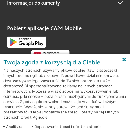
Informacje i dokumenty
Zachęcamy do podzielenia się z nami opinią o wizycie.
Wystarczy przejść na stronę
Oceń wizytę
, wyszukać
odwiedzoną placówkę i wypełnić formularz w ramach
platformy Profil Firmy w Google. Dziękujemy za wszystkie
opinie.
Pobierz aplikację CA24 Mobile
Przejdź do pytania
Twoja zgoda z korzyścią dla Ciebie
Na naszych stronach używamy plików cookie (tzw. ciasteczek) i
innych technologii, aby zapewnić prawidłowe działanie serwisu,
RODO
dostosowywać jego zawartość do Twoich potrzeb, a także
dostarczać Ci spersonalizowane reklamy na innych stronach
Regulamin serwisu
internetowych. Możesz wyrazić zgodę na wykorzystywanie lub
odrzucić pliki cookie – poza plikami niezbędnymi do funkcjonowania
Mapa serwisu
serwisu. Zgody są dobrowolne i możesz je wycofać w każdym
momencie. Wyrażenie zgody sprawi, że będziemy mogli
Polityka
Cookies
prezentować Ci lepiej dopasowane treści i oferty na tej i innych
stronach Credit Agricole.
Polityka prywatności
Analityka
Dopasowanie treści i ofert na stronie