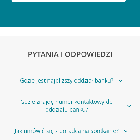
PYTANIA I ODPOWIEDZI
Gdzie jest najbliższy oddział banku?
Jeśli szukasz oddziału naszego banku, zapraszamy na
Gdzie znajdę numer kontaktowy do
stronę
Placówki i bankomaty
, na której znajduje się
oddziału banku?
wygodna wyszukiwarka.
Alternatywnie, możesz skorzystać z pełnej
listy naszych
oddziałów
.
Bank Credit Agricole nie udostępnia ogólnego numeru
Jak umówić się z doradcą na spotkanie?
telefonu do placówki bankowej.
Przejdź do pytania