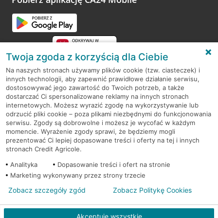
Przejdź do pytania
Twoja zgoda z korzyścią dla Ciebie
Na naszych stronach używamy plików cookie (tzw. ciasteczek) i
innych technologii, aby zapewnić prawidłowe działanie serwisu,
RODO
dostosowywać jego zawartość do Twoich potrzeb, a także
dostarczać Ci spersonalizowane reklamy na innych stronach
Regulamin serwisu
internetowych. Możesz wyrazić zgodę na wykorzystywanie lub
odrzucić pliki cookie – poza plikami niezbędnymi do funkcjonowania
Mapa serwisu
serwisu. Zgody są dobrowolne i możesz je wycofać w każdym
momencie. Wyrażenie zgody sprawi, że będziemy mogli
Polityka
Cookies
prezentować Ci lepiej dopasowane treści i oferty na tej i innych
stronach Credit Agricole.
Polityka prywatności
Analityka
Dopasowanie treści i ofert na stronie
Marketing wykonywany przez strony trzecie
Zobacz szczegóły zgód
Zobacz Politykę Cookies
© 2026 Credit Agricole Bank Polska S.A. Wszelkie prawa zastrzeżone
Akceptuję wszystkie