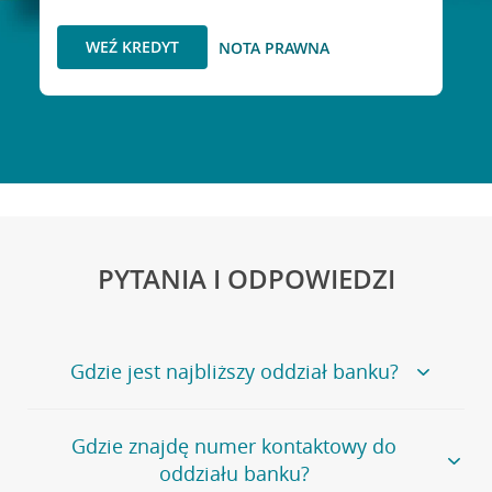
WEŹ KREDYT
NOTA PRAWNA
PYTANIA I ODPOWIEDZI
Gdzie jest najbliższy oddział banku?
Jeśli szukasz oddziału naszego banku, zapraszamy na
Gdzie znajdę numer kontaktowy do
stronę
Placówki i bankomaty
, na której znajduje się
oddziału banku?
wygodna wyszukiwarka.