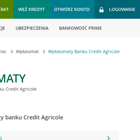
TAKT
WEŹ KREDYT
OTWÓRZ KONTO
LOGOWANIE
JE
UBEZPIECZENIA
BANKOWOŚĆ PRIME
omoc
Wpłatomat
Wpłatomaty Banku Credit Agricole
MATY
u Credit Agricole
ty banku Credit Agricole
5