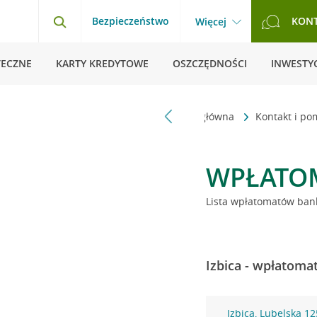
Bezpieczeństwo
KON
Więcej
TECZNE
KARTY KREDYTOWE
OSZCZĘDNOŚCI
INWESTYC
Strona główna
Kontakt i p
WPŁATO
Lista wpłatomatów bank
Izbica - wpłatoma
Izbica, Lubelska 12