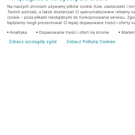
Na naszych stronach używamy plików cookie (tzw. ciasteczek) i in
Twoich potrzeb, a także dostarczać Ci spersonalizowane reklamy n
WEŹ KREDYT
NOTA PRAWNA
cookie – poza plikami niezbędnymi do funkcjonowania serwisu. Zg
będziemy mogli prezentować Ci lepiej dopasowane treści i oferty na 
Analityka
Dopasowanie treści i ofert na stronie
Market
Zobacz szczegóły zgód
Zobacz Politykę Cookies