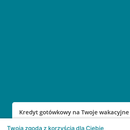
Kredyt gotówkowy na Twoje wakacyjne
Weź kredyt na to co ważne. Twoje marzenia nie mu
Twoja zgoda z korzyścią dla Ciebie
RRSO: 9,6%