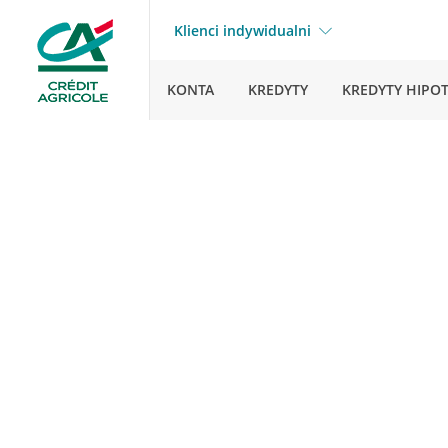
Klienci indywidualni
KONTA
KREDYTY
KREDYTY HIPO