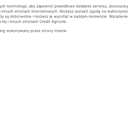
nych technologii, aby zapewnić prawidłowe działanie serwisu, dostoso
a innych stronach internetowych. Możesz wyrazić zgodę na wykorzystywa
ody są dobrowolne i możesz je wycofać w każdym momencie. Wyrażenie
tej i innych stronach Credit Agricole.
ing wykonywany przez strony trzecie
PYTANIA I ODPOWIEDZI