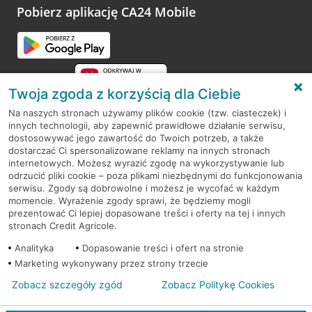
opinie.
Pobierz aplikację CA24 Mobile
Przejdź do pytania
Twoja zgoda z korzyścią dla Ciebie
Na naszych stronach używamy plików cookie (tzw. ciasteczek) i
innych technologii, aby zapewnić prawidłowe działanie serwisu,
RODO
dostosowywać jego zawartość do Twoich potrzeb, a także
dostarczać Ci spersonalizowane reklamy na innych stronach
Regulamin serwisu
internetowych. Możesz wyrazić zgodę na wykorzystywanie lub
odrzucić pliki cookie – poza plikami niezbędnymi do funkcjonowania
Mapa serwisu
serwisu. Zgody są dobrowolne i możesz je wycofać w każdym
momencie. Wyrażenie zgody sprawi, że będziemy mogli
Polityka
Cookies
prezentować Ci lepiej dopasowane treści i oferty na tej i innych
stronach Credit Agricole.
Polityka prywatności
Analityka
Dopasowanie treści i ofert na stronie
Marketing wykonywany przez strony trzecie
Zobacz szczegóły zgód
Zobacz Politykę Cookies
© 2026 Credit Agricole Bank Polska S.A. Wszelkie prawa zastrzeżone