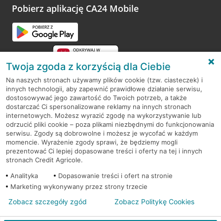
opinie.
Pobierz aplikację CA24 Mobile
Przejdź do pytania
Twoja zgoda z korzyścią dla Ciebie
Na naszych stronach używamy plików cookie (tzw. ciasteczek) i
innych technologii, aby zapewnić prawidłowe działanie serwisu,
RODO
dostosowywać jego zawartość do Twoich potrzeb, a także
dostarczać Ci spersonalizowane reklamy na innych stronach
Regulamin serwisu
internetowych. Możesz wyrazić zgodę na wykorzystywanie lub
odrzucić pliki cookie – poza plikami niezbędnymi do funkcjonowania
Mapa serwisu
serwisu. Zgody są dobrowolne i możesz je wycofać w każdym
momencie. Wyrażenie zgody sprawi, że będziemy mogli
Polityka
Cookies
prezentować Ci lepiej dopasowane treści i oferty na tej i innych
stronach Credit Agricole.
Polityka prywatności
Analityka
Dopasowanie treści i ofert na stronie
Marketing wykonywany przez strony trzecie
Zobacz szczegóły zgód
Zobacz Politykę Cookies
© 2026 Credit Agricole Bank Polska S.A. Wszelkie prawa zastrzeżone