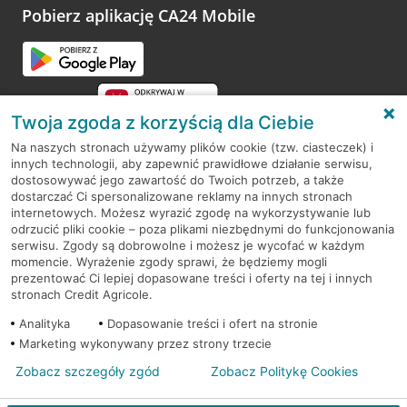
opinie.
Pobierz aplikację CA24 Mobile
Przejdź do pytania
Twoja zgoda z korzyścią dla Ciebie
Na naszych stronach używamy plików cookie (tzw. ciasteczek) i
innych technologii, aby zapewnić prawidłowe działanie serwisu,
RODO
dostosowywać jego zawartość do Twoich potrzeb, a także
dostarczać Ci spersonalizowane reklamy na innych stronach
Regulamin serwisu
internetowych. Możesz wyrazić zgodę na wykorzystywanie lub
odrzucić pliki cookie – poza plikami niezbędnymi do funkcjonowania
Mapa serwisu
serwisu. Zgody są dobrowolne i możesz je wycofać w każdym
momencie. Wyrażenie zgody sprawi, że będziemy mogli
Polityka
Cookies
prezentować Ci lepiej dopasowane treści i oferty na tej i innych
stronach Credit Agricole.
Polityka prywatności
Analityka
Dopasowanie treści i ofert na stronie
Marketing wykonywany przez strony trzecie
Zobacz szczegóły zgód
Zobacz Politykę Cookies
© 2026 Credit Agricole Bank Polska S.A. Wszelkie prawa zastrzeżone