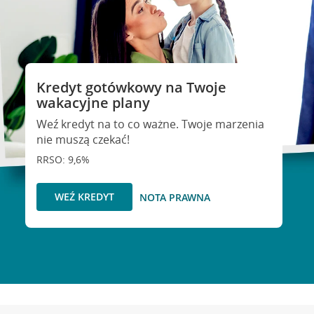
Kredyt gotówkowy na Twoje
wakacyjne plany
Weź kredyt na to co ważne. Twoje marzenia
nie muszą czekać!
RRSO: 9,6%
WEŹ KREDYT
NOTA PRAWNA