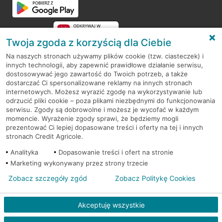
Twoja zgoda z korzyścią dla Ciebie
Na naszych stronach używamy plików cookie (tzw. ciasteczek) i
innych technologii, aby zapewnić prawidłowe działanie serwisu,
RODO
dostosowywać jego zawartość do Twoich potrzeb, a także
dostarczać Ci spersonalizowane reklamy na innych stronach
Regulamin serwisu
internetowych. Możesz wyrazić zgodę na wykorzystywanie lub
odrzucić pliki cookie – poza plikami niezbędnymi do funkcjonowania
Mapa serwisu
serwisu. Zgody są dobrowolne i możesz je wycofać w każdym
momencie. Wyrażenie zgody sprawi, że będziemy mogli
Polityka
Cookies
prezentować Ci lepiej dopasowane treści i oferty na tej i innych
stronach Credit Agricole.
Polityka prywatności
Analityka
Dopasowanie treści i ofert na stronie
Marketing wykonywany przez strony trzecie
Zobacz szczegóły zgód
Zobacz Politykę Cookies
© 2026 Credit Agricole Bank Polska S.A. Wszelkie prawa zastrzeżone
Akceptuję wszystkie