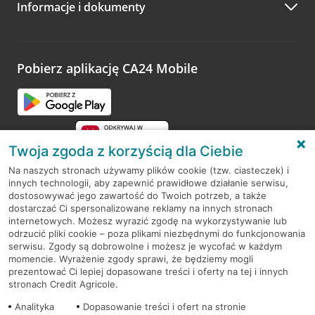
Informacje i dokumenty
Zachęcamy do podzielenia się z nami opinią o wizycie.
Wystarczy przejść na stronę
Oceń wizytę
, wyszukać
odwiedzoną placówkę i wypełnić formularz w ramach
platformy Profil Firmy w Google. Dziękujemy za wszystkie
opinie.
Pobierz aplikację CA24 Mobile
Przejdź do pytania
Twoja zgoda z korzyścią dla Ciebie
Na naszych stronach używamy plików cookie (tzw. ciasteczek) i
innych technologii, aby zapewnić prawidłowe działanie serwisu,
RODO
dostosowywać jego zawartość do Twoich potrzeb, a także
dostarczać Ci spersonalizowane reklamy na innych stronach
Regulamin serwisu
internetowych. Możesz wyrazić zgodę na wykorzystywanie lub
odrzucić pliki cookie – poza plikami niezbędnymi do funkcjonowania
Mapa serwisu
serwisu. Zgody są dobrowolne i możesz je wycofać w każdym
momencie. Wyrażenie zgody sprawi, że będziemy mogli
Polityka
Cookies
prezentować Ci lepiej dopasowane treści i oferty na tej i innych
stronach Credit Agricole.
Polityka prywatności
Analityka
Dopasowanie treści i ofert na stronie