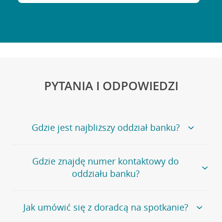
PYTANIA I ODPOWIEDZI
Gdzie jest najbliższy oddział banku?
Jeśli szukasz oddziału naszego banku, zapraszamy na
Gdzie znajdę numer kontaktowy do
stronę
Placówki i bankomaty
, na której znajduje się
oddziału banku?
wygodna wyszukiwarka.
Alternatywnie, możesz skorzystać z pełnej
listy naszych
oddziałów
.
Bank Credit Agricole nie udostępnia ogólnego numeru
Jak umówić się z doradcą na spotkanie?
telefonu do placówki bankowej.
Przejdź do pytania