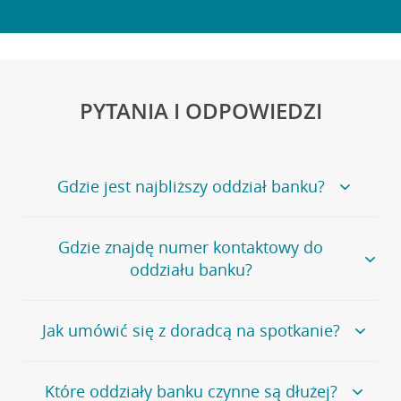
PYTANIA I ODPOWIEDZI
Gdzie jest najbliższy oddział banku?
Jeśli szukasz oddziału naszego banku, zapraszamy na
Gdzie znajdę numer kontaktowy do
stronę
Placówki i bankomaty
, na której znajduje się
oddziału banku?
wygodna wyszukiwarka.
Alternatywnie, możesz skorzystać z pełnej
listy naszych
oddziałów
.
Bank Credit Agricole nie udostępnia ogólnego numeru
Jak umówić się z doradcą na spotkanie?
telefonu do placówki bankowej.
Przejdź do pytania
Polecamy skorzystanie z możliwości wcześniejszego
Jeśli jesteś już
naszym
umówienia się z doradcą w placówce bankowej
.
Które oddziały banku czynne są dłużej?
klientem
możesz
samodzielnie
umówić się na spotkanie z