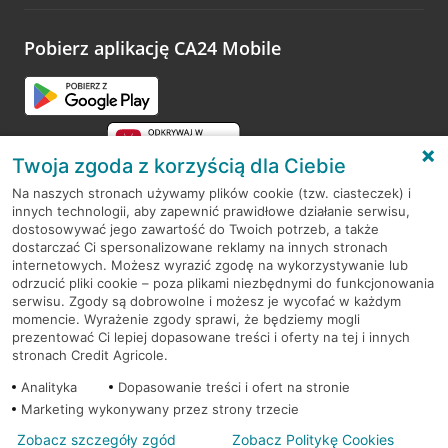
odwiedzoną placówkę i wypełnić formularz w ramach
platformy Profil Firmy w Google. Dziękujemy za wszystkie
opinie.
Pobierz aplikację CA24 Mobile
Przejdź do pytania
Twoja zgoda z korzyścią dla Ciebie
Na naszych stronach używamy plików cookie (tzw. ciasteczek) i
innych technologii, aby zapewnić prawidłowe działanie serwisu,
RODO
dostosowywać jego zawartość do Twoich potrzeb, a także
dostarczać Ci spersonalizowane reklamy na innych stronach
Regulamin serwisu
internetowych. Możesz wyrazić zgodę na wykorzystywanie lub
odrzucić pliki cookie – poza plikami niezbędnymi do funkcjonowania
Mapa serwisu
serwisu. Zgody są dobrowolne i możesz je wycofać w każdym
momencie. Wyrażenie zgody sprawi, że będziemy mogli
Polityka
Cookies
prezentować Ci lepiej dopasowane treści i oferty na tej i innych
stronach Credit Agricole.
Polityka prywatności
Analityka
Dopasowanie treści i ofert na stronie
Marketing wykonywany przez strony trzecie
Zobacz szczegóły zgód
Zobacz Politykę Cookies
© 2026 Credit Agricole Bank Polska S.A. Wszelkie prawa zastrzeżone