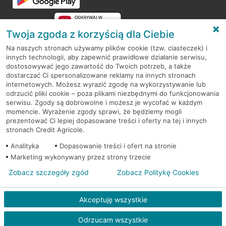
Twoja zgoda z korzyścią dla Ciebie
Na naszych stronach używamy plików cookie (tzw. ciasteczek) i
innych technologii, aby zapewnić prawidłowe działanie serwisu,
RODO
dostosowywać jego zawartość do Twoich potrzeb, a także
dostarczać Ci spersonalizowane reklamy na innych stronach
Regulamin serwisu
internetowych. Możesz wyrazić zgodę na wykorzystywanie lub
odrzucić pliki cookie – poza plikami niezbędnymi do funkcjonowania
Mapa serwisu
serwisu. Zgody są dobrowolne i możesz je wycofać w każdym
momencie. Wyrażenie zgody sprawi, że będziemy mogli
Polityka
Cookies
prezentować Ci lepiej dopasowane treści i oferty na tej i innych
stronach Credit Agricole.
Polityka prywatności
Analityka
Dopasowanie treści i ofert na stronie
Marketing wykonywany przez strony trzecie
Zobacz szczegóły zgód
Zobacz Politykę Cookies
© 2026 Credit Agricole Bank Polska S.A. Wszelkie prawa zastrzeżone
Akceptuję wszystkie
Odrzucam wszystkie