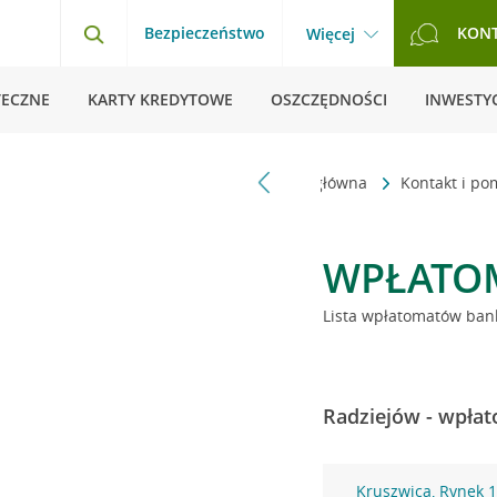
Bezpieczeństwo
KON
Więcej
TECZNE
KARTY KREDYTOWE
OSZCZĘDNOŚCI
INWESTYC
Strona główna
Kontakt i p
WPŁATO
Lista wpłatomatów bank
Radziejów - wpłat
Kruszwica, Rynek 