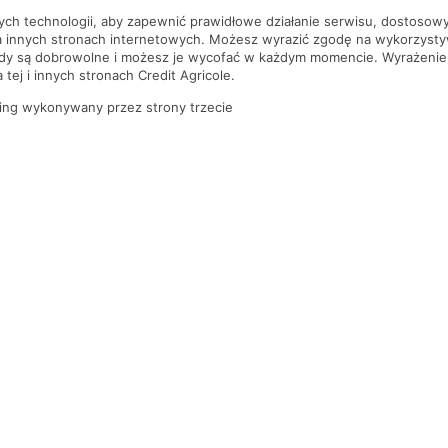
nych technologii, aby zapewnić prawidłowe działanie serwisu, dostoso
a innych stronach internetowych. Możesz wyrazić zgodę na wykorzystywa
ody są dobrowolne i możesz je wycofać w każdym momencie. Wyrażenie
tej i innych stronach Credit Agricole.
ing wykonywany przez strony trzecie
PYTANIA I ODPOWIEDZI