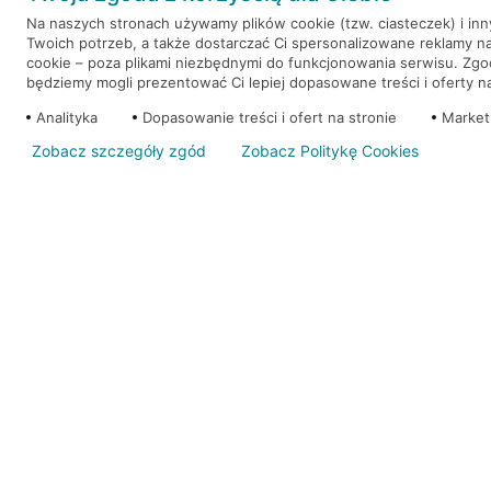
Na naszych stronach używamy plików cookie (tzw. ciasteczek) i in
Twoich potrzeb, a także dostarczać Ci spersonalizowane reklamy n
WEŹ KREDYT
NOTA PRAWNA
cookie – poza plikami niezbędnymi do funkcjonowania serwisu. Zg
będziemy mogli prezentować Ci lepiej dopasowane treści i oferty na 
Analityka
Dopasowanie treści i ofert na stronie
Market
Zobacz szczegóły zgód
Zobacz Politykę Cookies