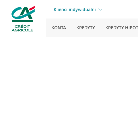
Klienci indywidualni
KONTA
KREDYTY
KREDYTY HIPO