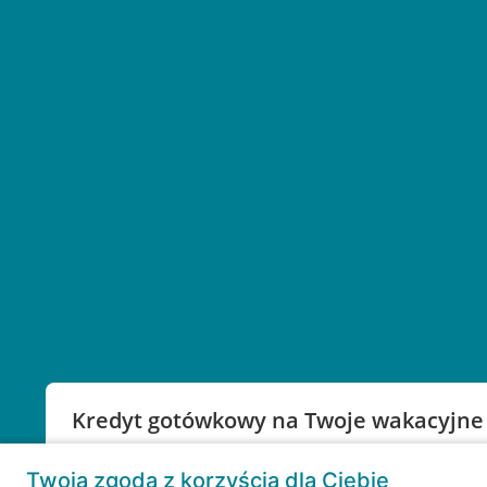
Kredyt gotówkowy na Twoje wakacyjne
Weź kredyt na to co ważne. Twoje marzenia nie mu
Twoja zgoda z korzyścią dla Ciebie
RRSO: 9,6%