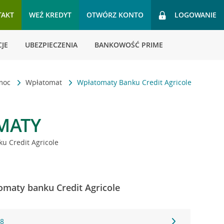
TAKT
WEŹ KREDYT
OTWÓRZ KONTO
LOGOWANIE
JE
UBEZPIECZENIA
BANKOWOŚĆ PRIME
omoc
Wpłatomat
Wpłatomaty Banku Credit Agricole
MATY
u Credit Agricole
omaty banku Credit Agricole
18