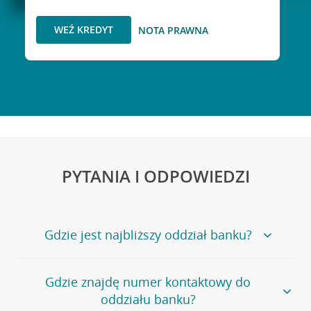
WEŹ KREDYT
NOTA PRAWNA
PYTANIA I ODPOWIEDZI
Gdzie jest najbliższy oddział banku?
Jeśli szukasz oddziału naszego banku, zapraszamy na
Gdzie znajdę numer kontaktowy do
stronę
Placówki i bankomaty
, na której znajduje się
oddziału banku?
wygodna wyszukiwarka.