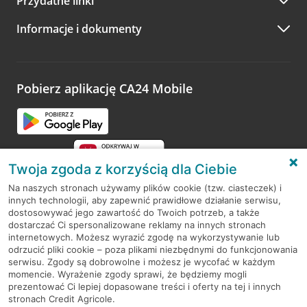
Przydatne linki
A po wizycie…
Informacje i dokumenty
Zachęcamy do podzielenia się z nami opinią o wizycie.
Wystarczy przejść na stronę
Oceń wizytę
, wyszukać
odwiedzoną placówkę i wypełnić formularz w ramach
platformy Profil Firmy w Google. Dziękujemy za wszystkie
opinie.
Pobierz aplikację CA24 Mobile
Przejdź do pytania
Twoja zgoda z korzyścią dla Ciebie
Na naszych stronach używamy plików cookie (tzw. ciasteczek) i
innych technologii, aby zapewnić prawidłowe działanie serwisu,
RODO
dostosowywać jego zawartość do Twoich potrzeb, a także
dostarczać Ci spersonalizowane reklamy na innych stronach
Regulamin serwisu
internetowych. Możesz wyrazić zgodę na wykorzystywanie lub
odrzucić pliki cookie – poza plikami niezbędnymi do funkcjonowania
Mapa serwisu
serwisu. Zgody są dobrowolne i możesz je wycofać w każdym
momencie. Wyrażenie zgody sprawi, że będziemy mogli
Polityka
Cookies
prezentować Ci lepiej dopasowane treści i oferty na tej i innych
stronach Credit Agricole.