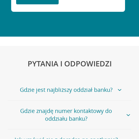
PYTANIA I ODPOWIEDZI
Gdzie jest najbliższy oddział banku?
Jeśli szukasz oddziału naszego banku, zapraszamy na
Gdzie znajdę numer kontaktowy do
stronę
Placówki i bankomaty
, na której znajduje się
oddziału banku?
wygodna wyszukiwarka.
Alternatywnie, możesz skorzystać z pełnej
listy naszych
oddziałów
.
Bank Credit Agricole nie udostępnia ogólnego numeru