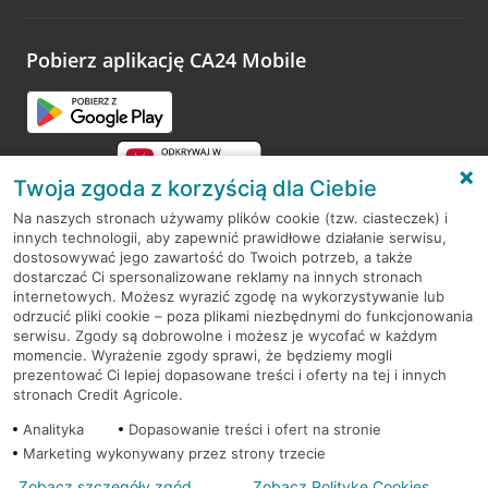
odwiedzoną placówkę i wypełnić formularz w ramach
platformy Profil Firmy w Google. Dziękujemy za wszystkie
opinie.
Pobierz aplikację CA24 Mobile
Przejdź do pytania
Twoja zgoda z korzyścią dla Ciebie
Na naszych stronach używamy plików cookie (tzw. ciasteczek) i
innych technologii, aby zapewnić prawidłowe działanie serwisu,
RODO
dostosowywać jego zawartość do Twoich potrzeb, a także
dostarczać Ci spersonalizowane reklamy na innych stronach
Regulamin serwisu
internetowych. Możesz wyrazić zgodę na wykorzystywanie lub
odrzucić pliki cookie – poza plikami niezbędnymi do funkcjonowania
Mapa serwisu
serwisu. Zgody są dobrowolne i możesz je wycofać w każdym
momencie. Wyrażenie zgody sprawi, że będziemy mogli
Polityka
Cookies
prezentować Ci lepiej dopasowane treści i oferty na tej i innych
stronach Credit Agricole.
Polityka prywatności
Analityka
Dopasowanie treści i ofert na stronie
Marketing wykonywany przez strony trzecie
Zobacz szczegóły zgód
Zobacz Politykę Cookies