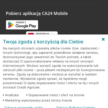
odwiedzoną placówkę i wypełnić formularz w ramach
platformy Profil Firmy w Google. Dziękujemy za wszystkie
opinie.
Pobierz aplikację CA24 Mobile
Przejdź do pytania
Twoja zgoda z korzyścią dla Ciebie
Na naszych stronach używamy plików cookie (tzw. ciasteczek) i
innych technologii, aby zapewnić prawidłowe działanie serwisu,
RODO
dostosowywać jego zawartość do Twoich potrzeb, a także
dostarczać Ci spersonalizowane reklamy na innych stronach
Regulamin serwisu
internetowych. Możesz wyrazić zgodę na wykorzystywanie lub
odrzucić pliki cookie – poza plikami niezbędnymi do funkcjonowania
Mapa serwisu
serwisu. Zgody są dobrowolne i możesz je wycofać w każdym
momencie. Wyrażenie zgody sprawi, że będziemy mogli
Polityka
Cookies
prezentować Ci lepiej dopasowane treści i oferty na tej i innych
stronach Credit Agricole.
Polityka prywatności
Analityka
Dopasowanie treści i ofert na stronie
Marketing wykonywany przez strony trzecie
Zobacz szczegóły zgód
Zobacz Politykę Cookies