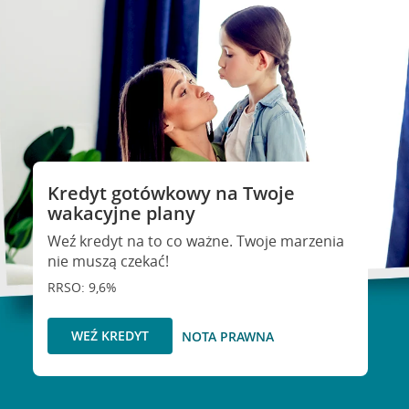
Kredyt gotówkowy na Twoje
wakacyjne plany
Weź kredyt na to co ważne. Twoje marzenia
nie muszą czekać!
RRSO: 9,6%
WEŹ KREDYT
NOTA PRAWNA