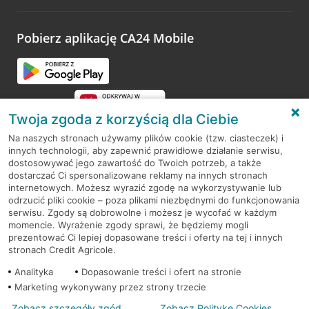
odwiedzoną placówkę i wypełnić formularz w ramach
platformy Profil Firmy w Google. Dziękujemy za wszystkie
opinie.
Pobierz aplikację CA24 Mobile
Przejdź do pytania
Twoja zgoda z korzyścią dla Ciebie
Na naszych stronach używamy plików cookie (tzw. ciasteczek) i
innych technologii, aby zapewnić prawidłowe działanie serwisu,
RODO
dostosowywać jego zawartość do Twoich potrzeb, a także
dostarczać Ci spersonalizowane reklamy na innych stronach
Regulamin serwisu
internetowych. Możesz wyrazić zgodę na wykorzystywanie lub
odrzucić pliki cookie – poza plikami niezbędnymi do funkcjonowania
Mapa serwisu
serwisu. Zgody są dobrowolne i możesz je wycofać w każdym
momencie. Wyrażenie zgody sprawi, że będziemy mogli
Polityka
Cookies
prezentować Ci lepiej dopasowane treści i oferty na tej i innych
stronach Credit Agricole.
Polityka prywatności
Analityka
Dopasowanie treści i ofert na stronie
Marketing wykonywany przez strony trzecie
Zobacz szczegóły zgód
Zobacz Politykę Cookies