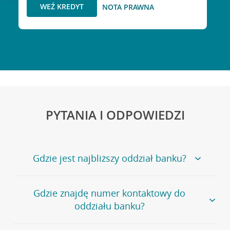
WEŹ KREDYT
NOTA PRAWNA
PYTANIA I ODPOWIEDZI
Gdzie jest najbliższy oddział banku?
Jeśli szukasz oddziału naszego banku, zapraszamy na
Gdzie znajdę numer kontaktowy do
stronę
Placówki i bankomaty
, na której znajduje się
oddziału banku?
wygodna wyszukiwarka.
Alternatywnie, możesz skorzystać z pełnej
listy naszych