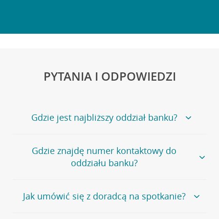
PYTANIA I ODPOWIEDZI
Gdzie jest najbliższy oddział banku?
Jeśli szukasz oddziału naszego banku, zapraszamy na
Gdzie znajdę numer kontaktowy do
stronę
Placówki i bankomaty
, na której znajduje się
oddziału banku?
wygodna wyszukiwarka.
Alternatywnie, możesz skorzystać z pełnej
listy naszych
oddziałów
.
Bank Credit Agricole nie udostępnia ogólnego numeru
Jak umówić się z doradcą na spotkanie?
telefonu do placówki bankowej.
Przejdź do pytania
Polecamy skorzystanie z możliwości wcześniejszego