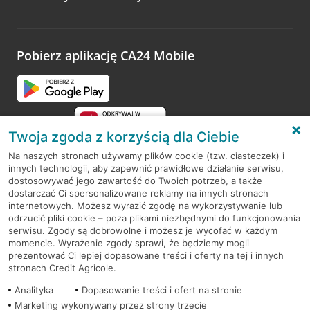
Wystarczy przejść na stronę
Oceń wizytę
, wyszukać
odwiedzoną placówkę i wypełnić formularz w ramach
platformy Profil Firmy w Google. Dziękujemy za wszystkie
opinie.
Pobierz aplikację CA24 Mobile
Przejdź do pytania
Twoja zgoda z korzyścią dla Ciebie
Na naszych stronach używamy plików cookie (tzw. ciasteczek) i
innych technologii, aby zapewnić prawidłowe działanie serwisu,
RODO
dostosowywać jego zawartość do Twoich potrzeb, a także
dostarczać Ci spersonalizowane reklamy na innych stronach
Regulamin serwisu
internetowych. Możesz wyrazić zgodę na wykorzystywanie lub
odrzucić pliki cookie – poza plikami niezbędnymi do funkcjonowania
Mapa serwisu
serwisu. Zgody są dobrowolne i możesz je wycofać w każdym
momencie. Wyrażenie zgody sprawi, że będziemy mogli
Polityka
Cookies
prezentować Ci lepiej dopasowane treści i oferty na tej i innych
stronach Credit Agricole.
Polityka prywatności
Analityka
Dopasowanie treści i ofert na stronie
Marketing wykonywany przez strony trzecie