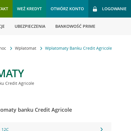
TAKT
WEŹ KREDYT
OTWÓRZ KONTO
LOGOWANIE
JE
UBEZPIECZENIA
BANKOWOŚĆ PRIME
omoc
Wpłatomat
Wpłatomaty Banku Credit Agricole
MATY
u Credit Agricole
omaty banku Credit Agricole
a 12C