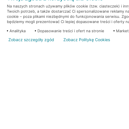
Na naszych stronach używamy plików cookie (tzw. ciasteczek) i in
Twoich potrzeb, a także dostarczać Ci spersonalizowane reklamy n
WEŹ KREDYT
NOTA PRAWNA
cookie – poza plikami niezbędnymi do funkcjonowania serwisu. Zg
będziemy mogli prezentować Ci lepiej dopasowane treści i oferty na 
Analityka
Dopasowanie treści i ofert na stronie
Market
Zobacz szczegóły zgód
Zobacz Politykę Cookies