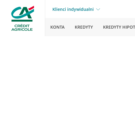
Klienci indywidualni
KONTA
KREDYTY
KREDYTY HIPO