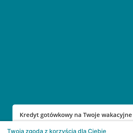
Kredyt gotówkowy na Twoje wakacyjne
Weź kredyt na to co ważne. Twoje marzenia nie mu
Twoja zgoda z korzyścią dla Ciebie
RRSO: 9,6%