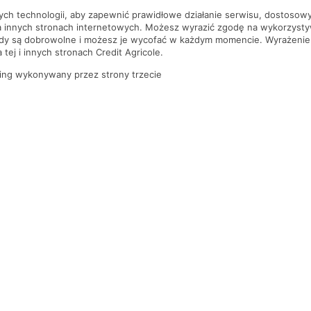
nych technologii, aby zapewnić prawidłowe działanie serwisu, dostoso
a innych stronach internetowych. Możesz wyrazić zgodę na wykorzystywa
ody są dobrowolne i możesz je wycofać w każdym momencie. Wyrażenie
tej i innych stronach Credit Agricole.
ing wykonywany przez strony trzecie
PYTANIA I ODPOWIEDZI