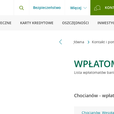
Bezpieczeństwo
KON
Więcej
TECZNE
KARTY KREDYTOWE
OSZCZĘDNOŚCI
INWESTYC
Strona główna
Kontakt i p
WPŁATO
Lista wpłatomatów bank
Chocianów - wpłat
Chocianów, Wesoł