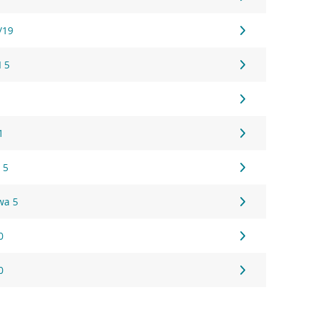
/19
I 5
1
 5
wa 5
0
0