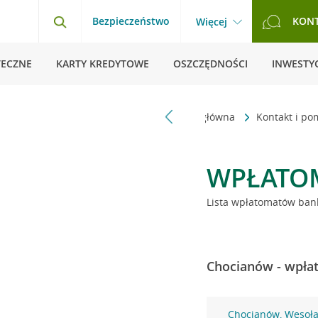
Bezpieczeństwo
KON
Więcej
TECZNE
KARTY KREDYTOWE
OSZCZĘDNOŚCI
INWESTYC
Strona główna
Kontakt i p
WPŁATO
Lista wpłatomatów bank
Chocianów - wpłat
Chocianów, Wesoł