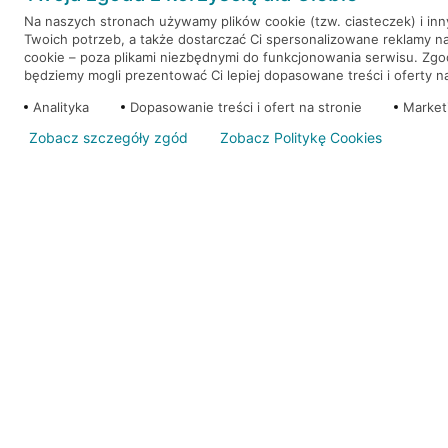
Na naszych stronach używamy plików cookie (tzw. ciasteczek) i in
Twoich potrzeb, a także dostarczać Ci spersonalizowane reklamy n
WEŹ KREDYT
NOTA PRAWNA
cookie – poza plikami niezbędnymi do funkcjonowania serwisu. Zg
będziemy mogli prezentować Ci lepiej dopasowane treści i oferty na 
Analityka
Dopasowanie treści i ofert na stronie
Market
Zobacz szczegóły zgód
Zobacz Politykę Cookies