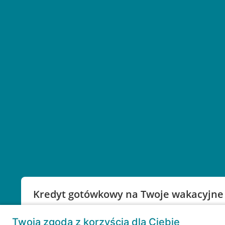
Kredyt gotówkowy na Twoje wakacyjne
Weź kredyt na to co ważne. Twoje marzenia nie mu
Twoja zgoda z korzyścią dla Ciebie
RRSO: 9,6%