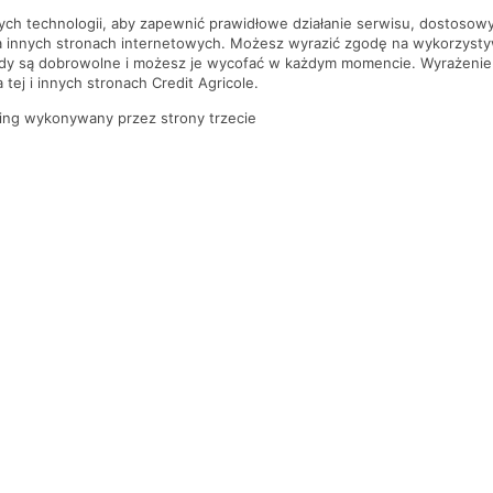
nych technologii, aby zapewnić prawidłowe działanie serwisu, dostoso
a innych stronach internetowych. Możesz wyrazić zgodę na wykorzystywa
ody są dobrowolne i możesz je wycofać w każdym momencie. Wyrażenie
tej i innych stronach Credit Agricole.
ing wykonywany przez strony trzecie
PYTANIA I ODPOWIEDZI