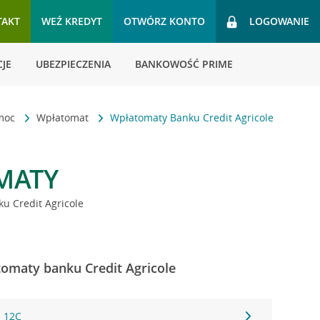
TAKT
WEŹ KREDYT
OTWÓRZ KONTO
LOGOWANIE
JE
UBEZPIECZENIA
BANKOWOŚĆ PRIME
omoc
Wpłatomat
Wpłatomaty Banku Credit Agricole
MATY
u Credit Agricole
omaty banku Credit Agricole
a 12C