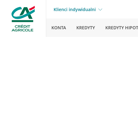
Klienci indywidualni
KONTA
KREDYTY
KREDYTY HIPO