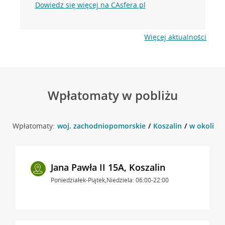
Dowiedz się więcej na CAsfera.pl
Więcej aktualności
Wpłatomaty w pobliżu
Wpłatomaty:
woj. zachodniopomorskie
Koszalin
w okolicy 
Jana Pawła II 15A, Koszalin
Poniedziałek-Piątek,Niedziela: 06:00-22:00