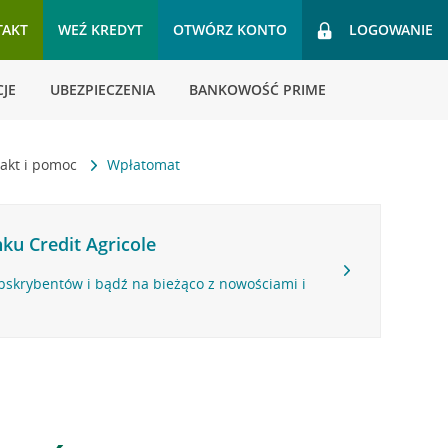
TAKT
WEŹ KREDYT
OTWÓRZ KONTO
LOGOWANIE
JE
UBEZPIECZENIA
BANKOWOŚĆ PRIME
akt i pomoc
Wpłatomat
ku Credit Agricole
bskrybentów i bądź na bieżąco z nowościami i