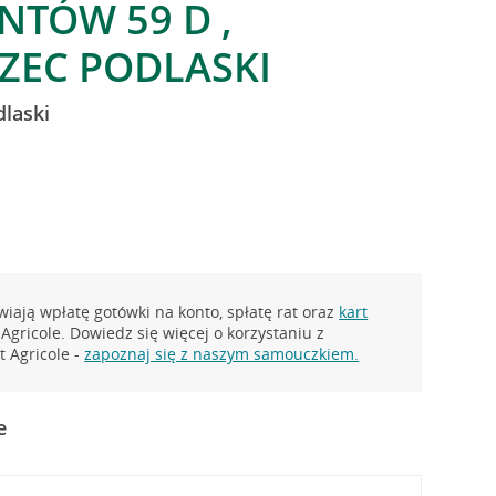
NTÓW 59 D ,
ZEC PODLASKI
laski
iają wpłatę gotówki na konto, spłatę rat oraz
kart
Agricole. Dowiedz się więcej o korzystaniu z
 Agricole -
zapoznaj się z naszym samouczkiem.
e