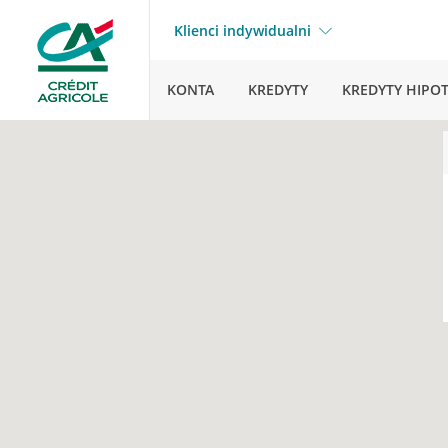
Klienci indywidualni
KONTA
KREDYTY
KREDYTY HIPO