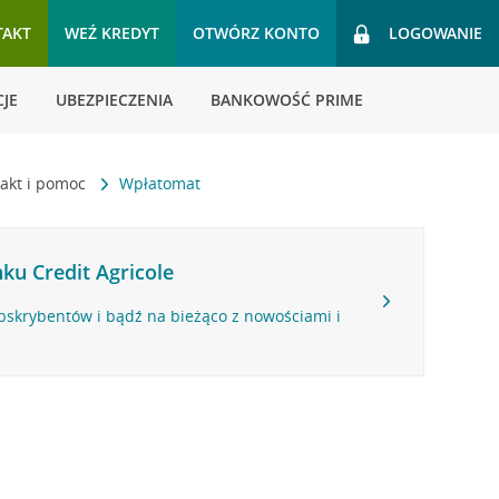
TAKT
WEŹ KREDYT
OTWÓRZ KONTO
LOGOWANIE
JE
UBEZPIECZENIA
BANKOWOŚĆ PRIME
akt i pomoc
Wpłatomat
ku Credit Agricole
bskrybentów i bądź na bieżąco z nowościami i