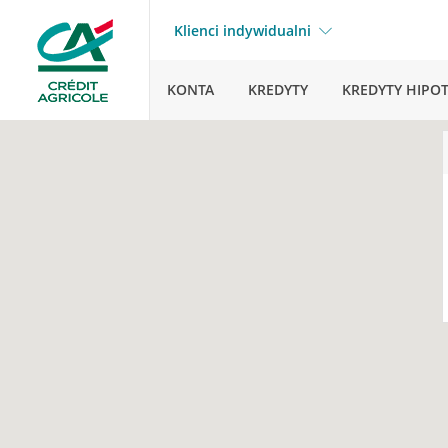
Klienci indywidualni
KONTA
KREDYTY
KREDYTY HIPO