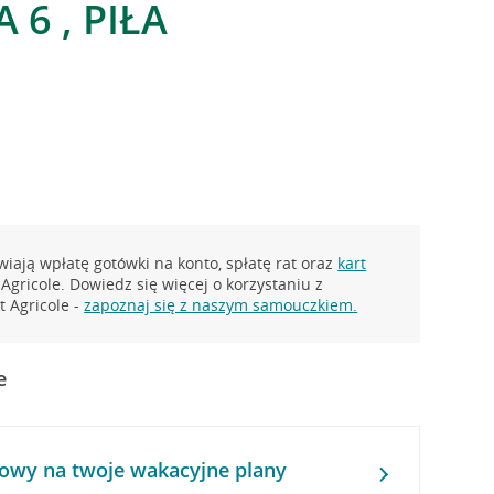
 6 , PIŁA
iają wpłatę gotówki na konto, spłatę rat oraz
kart
Agricole. Dowiedz się więcej o korzystaniu z
 Agricole -
zapoznaj się z naszym samouczkiem.
e
owy na twoje wakacyjne plany