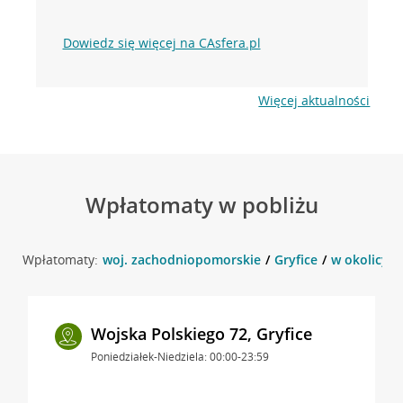
Dowiedz się więcej na CAsfera.pl
Więcej aktualności
Wpłatomaty w pobliżu
Wpłatomaty:
woj. zachodniopomorskie
Gryfice
w okolicy Al
Wojska Polskiego 72, Gryfice
Poniedziałek-Niedziela: 00:00-23:59